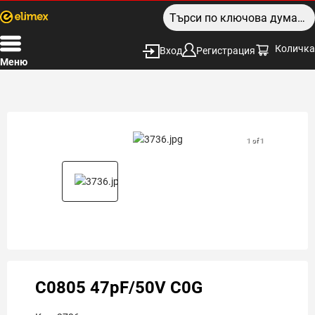
Количка
Вход
Регистрация
Меню
1 of 1
C0805 47pF/50V C0G