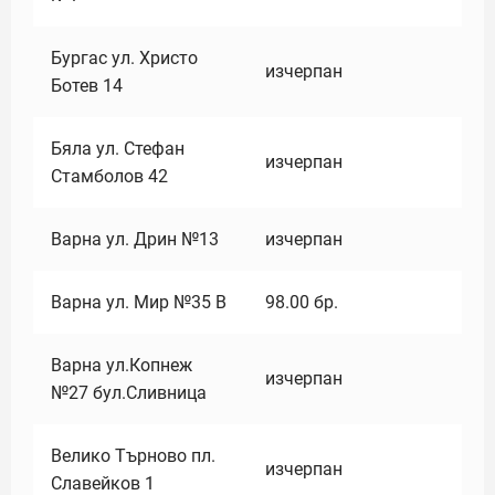
Бургас ул. Христо
изчерпан
Ботев 14
Бяла ул. Стефан
изчерпан
Стамболов 42
Варна ул. Дрин №13
изчерпан
Варна ул. Мир №35 В
98.00
бр.
Варна ул.Копнеж
изчерпан
№27 бул.Сливница
Велико Търново пл.
изчерпан
Славейков 1