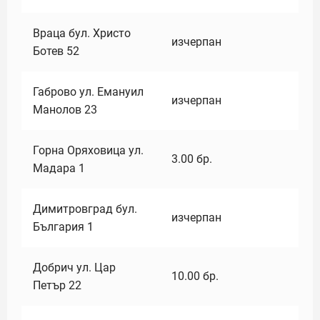
Враца бул. Христо
изчерпан
Ботев 52
Габрово ул. Емануил
изчерпан
Манолов 23
Горна Оряховица ул.
3.00
бр.
Мадара 1
Димитровград бул.
изчерпан
България 1
Добрич ул. Цар
10.00
бр.
Петър 22