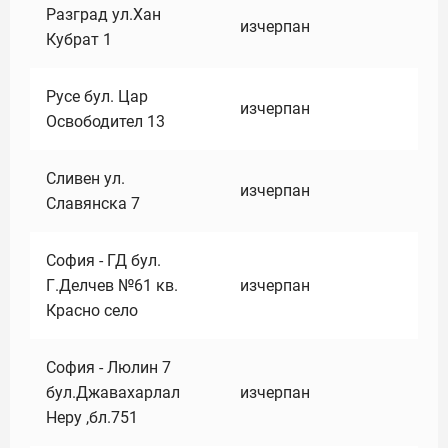
Разград ул.Хан
изчерпан
Кубрат 1
Русе бул. Цар
изчерпан
Освободител 13
Сливен ул.
изчерпан
Славянска 7
София - ГД бул.
Г.Делчев №61 кв.
изчерпан
Красно село
София - Люлин 7
бул.Джавахарлал
изчерпан
Неру ,бл.751