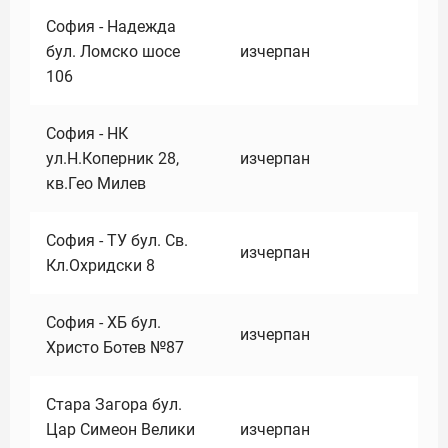
София - Надежда
бул. Ломско шосе
изчерпан
106
София - НК
ул.Н.Коперник 28,
изчерпан
кв.Гео Милев
София - ТУ бул. Св.
изчерпан
Кл.Охридски 8
София - ХБ бул.
изчерпан
Христо Ботев №87
Стара Загора бул.
Цар Симеон Велики
изчерпан