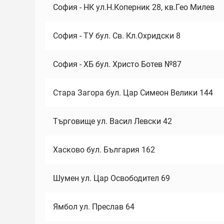
София - НК ул.Н.Коперник 28, кв.Гео Милев
София - ТУ бул. Св. Кл.Охридски 8
София - ХБ бул. Христо Ботев №87
Стара Загора бул. Цар Симеон Велики 144
Търговище ул. Васил Левски 42
Хасково бул. България 162
Шумен ул. Цар Освободител 69
Ямбол ул. Преслав 64