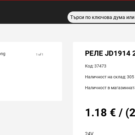
РЕЛЕ JD1914 
1 of 1
Код:
37473
Наличност на склад:
305
Наличност в магазинната
1.18
€
/
(
2
24V