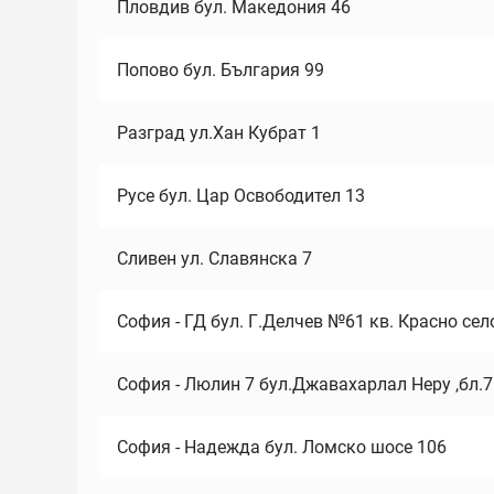
Пловдив бул. Македония 46
Попово бул. България 99
Разград ул.Хан Кубрат 1
Русе бул. Цар Освободител 13
Сливен ул. Славянска 7
София - ГД бул. Г.Делчев №61 кв. Красно сел
София - Люлин 7 бул.Джавахарлал Неру ,бл.
София - Надежда бул. Ломско шосе 106