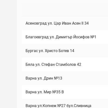
Асеновград ул. Цар Иван Асен II 34
Благоевград ул. Димитър Йосифов №1
Бургас ул. Христо Ботев 14
Бяла ул. Стефан Стамболов 42
Варна ул. Дрин №13
Варна ул. Мир №35 В
Варна ул.Копнеж №27 бул.Сливница