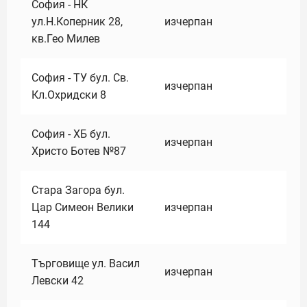
София - НК
ул.Н.Коперник 28,
изчерпан
кв.Гео Милев
София - ТУ бул. Св.
изчерпан
Кл.Охридски 8
София - ХБ бул.
изчерпан
Христо Ботев №87
Стара Загора бул.
Цар Симеон Велики
изчерпан
144
Търговище ул. Васил
изчерпан
Левски 42