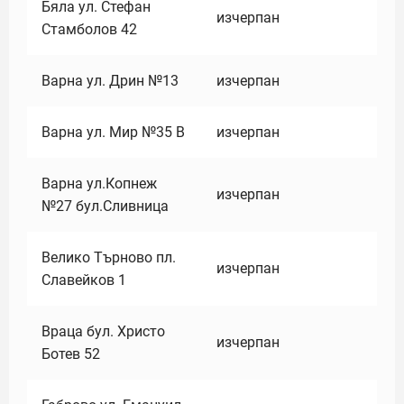
Бяла ул. Стефан
изчерпан
Стамболов 42
Варна ул. Дрин №13
изчерпан
Варна ул. Мир №35 В
изчерпан
Варна ул.Копнеж
изчерпан
№27 бул.Сливница
Велико Търново пл.
изчерпан
Славейков 1
Враца бул. Христо
изчерпан
Ботев 52