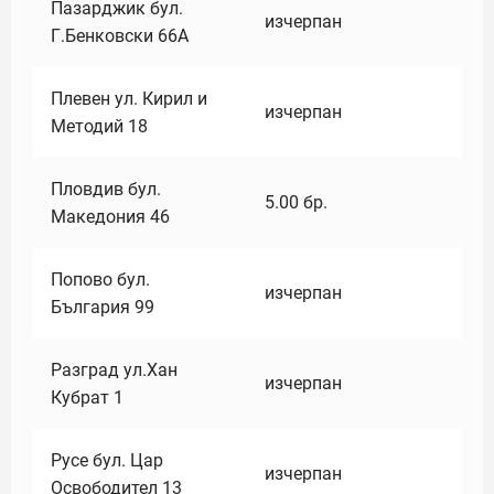
Пазарджик бул.
изчерпан
Г.Бенковски 66А
Плевен ул. Кирил и
изчерпан
Методий 18
Пловдив бул.
5.00
бр.
Македония 46
Попово бул.
изчерпан
България 99
Разград ул.Хан
изчерпан
Кубрат 1
Русе бул. Цар
изчерпан
Освободител 13