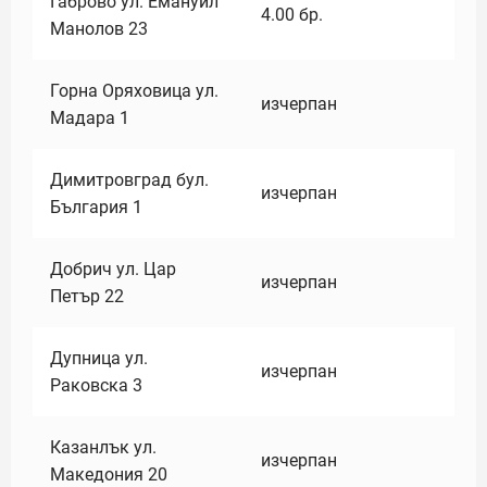
Габрово ул. Емануил
4.00
бр.
Манолов 23
Горна Оряховица ул.
изчерпан
Мадара 1
Димитровград бул.
изчерпан
България 1
Добрич ул. Цар
изчерпан
Петър 22
Дупница ул.
изчерпан
Раковска 3
Казанлък ул.
изчерпан
Македония 20