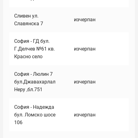
Сливен ул.
изчерпан
Славянска 7
София - ГД бул.
Г.Делчев №61 кв.
изчерпан
Красно село
София - Люлин 7
бул.Джавахарлал
изчерпан
Неру ,бл.751
София - Надежда
бул. Ломско шосе
изчерпан
106