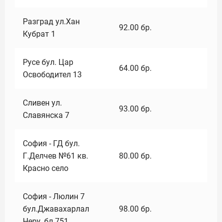
Разград ул.Хан
92.00
бр.
Кубрат 1
Русе бул. Цар
64.00
бр.
Освободител 13
Сливен ул.
93.00
бр.
Славянска 7
София - ГД бул.
Г.Делчев №61 кв.
80.00
бр.
Красно село
София - Люлин 7
бул.Джавахарлал
98.00
бр.
Неру ,бл.751