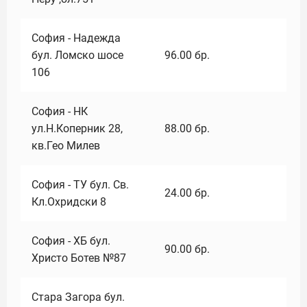
София - Надежда
бул. Ломско шосе
96.00
бр.
106
София - НК
ул.Н.Коперник 28,
88.00
бр.
кв.Гео Милев
София - ТУ бул. Св.
24.00
бр.
Кл.Охридски 8
София - ХБ бул.
90.00
бр.
Христо Ботев №87
Стара Загора бул.