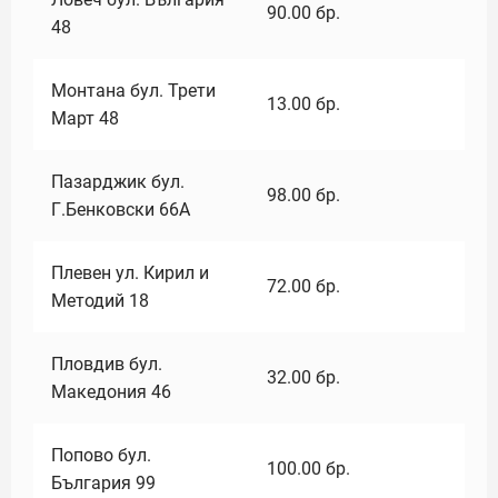
90.00
бр.
48
Монтана бул. Трети
13.00
бр.
Март 48
Пазарджик бул.
98.00
бр.
Г.Бенковски 66А
Плевен ул. Кирил и
72.00
бр.
Методий 18
Пловдив бул.
32.00
бр.
Македония 46
Попово бул.
100.00
бр.
България 99