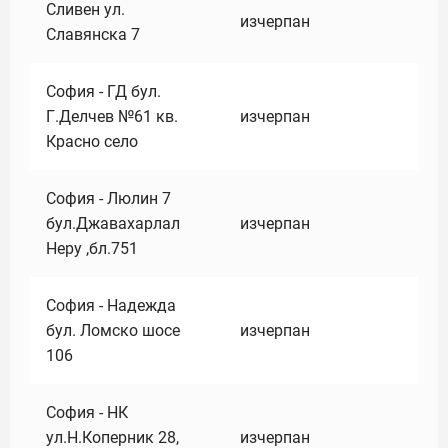
Сливен ул.
изчерпан
Славянска 7
София - ГД бул.
Г.Делчев №61 кв.
изчерпан
Красно село
София - Люлин 7
бул.Джавахарлал
изчерпан
Неру ,бл.751
София - Надежда
бул. Ломско шосе
изчерпан
106
София - НК
ул.Н.Коперник 28,
изчерпан