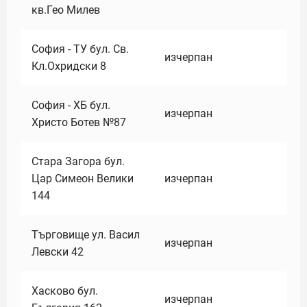
кв.Гео Милев
София - ТУ бул. Св.
изчерпан
Кл.Охридски 8
София - ХБ бул.
изчерпан
Христо Ботев №87
Стара Загора бул.
Цар Симеон Велики
изчерпан
144
Търговище ул. Васил
изчерпан
Левски 42
Хасково бул.
изчерпан