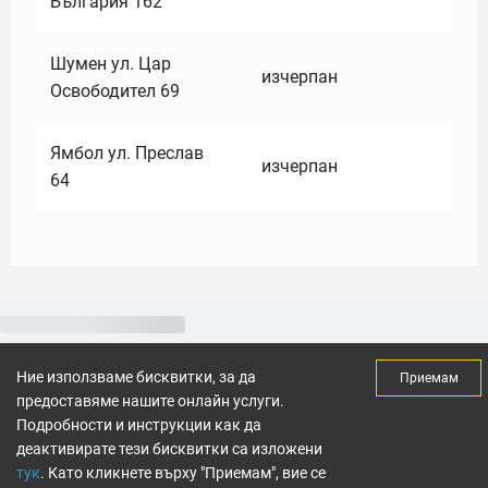
България 162
Шумен ул. Цар
изчерпан
Освободител 69
Ямбол ул. Преслав
изчерпан
64
Ние използваме бисквитки, за да
Приемам
предоставяме нашите онлайн услуги.
Подробности и инструкции как да
деактивирате тези бисквитки са изложени
тук
. Като кликнете върху "Приемам", вие се