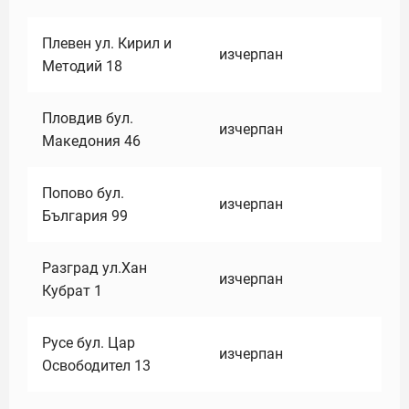
Плевен ул. Кирил и
изчерпан
Методий 18
Пловдив бул.
изчерпан
Македония 46
Попово бул.
изчерпан
България 99
Разград ул.Хан
изчерпан
Кубрат 1
Русе бул. Цар
изчерпан
Освободител 13