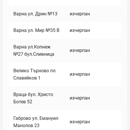
Варна ул. Дрин №13
изчерпан
Варна ул. Мир №35 В
изчерпан
Варна ул.Копнеж
изчерпан
№27 бул.Сливница
Велико Търново пл.
изчерпан
Славейков 1
Враца бул. Христо
изчерпан
Ботев 52
Габрово ул. Емануил
изчерпан
Манолов 23