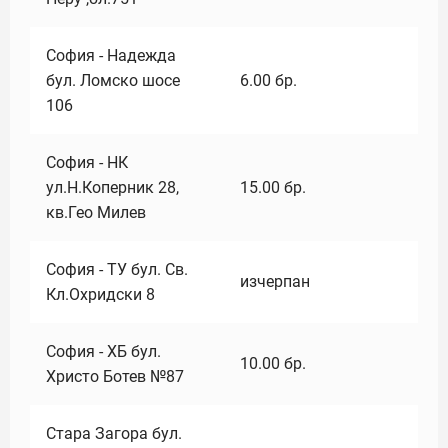
София - Надежда
бул. Ломско шосе
6.00
бр.
106
София - НК
ул.Н.Коперник 28,
15.00
бр.
кв.Гео Милев
София - ТУ бул. Св.
изчерпан
Кл.Охридски 8
София - ХБ бул.
10.00
бр.
Христо Ботев №87
Стара Загора бул.