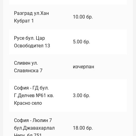
Разград ул.Хан
10.00
бр.
Кубрат 1
Русе бул. Цар
5.00
бр.
Освободител 13
Сливен ул.
изчерпан
Славянска 7
София - ГД бул.
Г.Делчев №61 кв.
3.00
бр.
Красно село
София - Люлин 7
бул.Джавахарлал
18.00
бр.
Неру ,бл.751