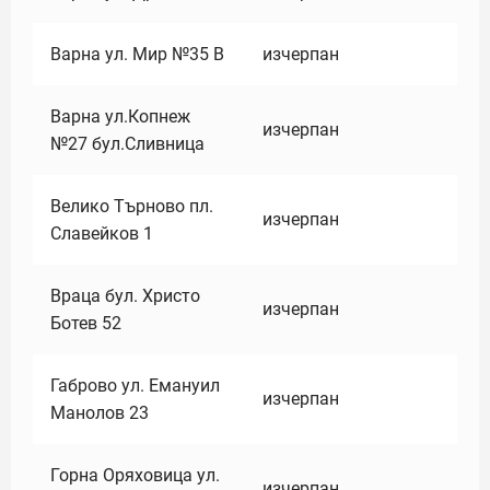
Варна ул. Мир №35 В
изчерпан
Варна ул.Копнеж
изчерпан
№27 бул.Сливница
Велико Търново пл.
изчерпан
Славейков 1
Враца бул. Христо
изчерпан
Ботев 52
Габрово ул. Емануил
изчерпан
Манолов 23
Горна Оряховица ул.
изчерпан