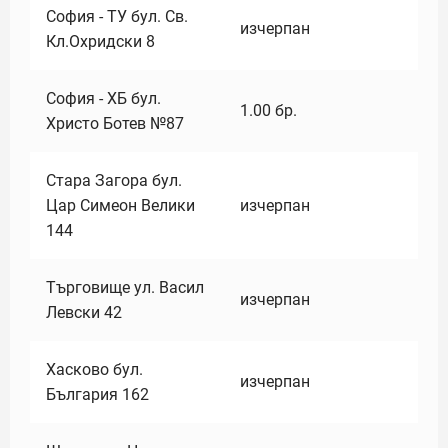
София - ТУ бул. Св.
изчерпан
Кл.Охридски 8
София - ХБ бул.
1.00
бр.
Христо Ботев №87
Стара Загора бул.
Цар Симеон Велики
изчерпан
144
Търговище ул. Васил
изчерпан
Левски 42
Хасково бул.
изчерпан
България 162