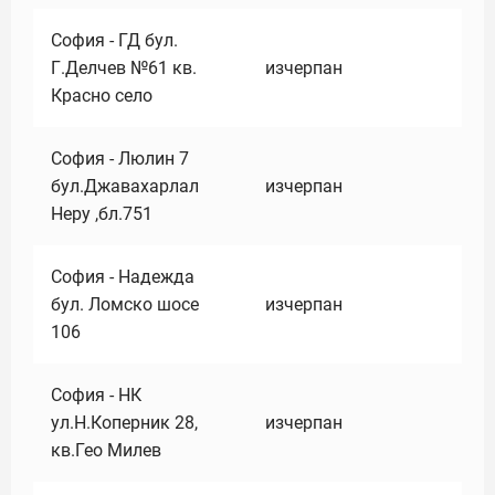
София - ГД бул.
Г.Делчев №61 кв.
изчерпан
Красно село
София - Люлин 7
бул.Джавахарлал
изчерпан
Неру ,бл.751
София - Надежда
бул. Ломско шосе
изчерпан
106
София - НК
ул.Н.Коперник 28,
изчерпан
кв.Гео Милев