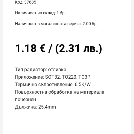
Код:
37685
Наличност на склад:
1
бр.
Наличност в магазинната верига:
2.00
бр.
1.18
€
/
(
2.31
лв.)
Тип радиатор: отливка
Приложение: SOT32, TO220, TO3P
Термично съпротивление:
6
.
5
K/W
Повърхностна обработка на материала:
почернен
Дължина
: 25.4mm