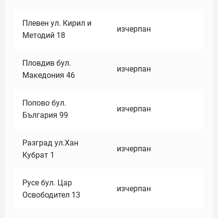
Плевен ул. Кирил и
изчерпан
Методий 18
Пловдив бул.
изчерпан
Македония 46
Попово бул.
изчерпан
България 99
Разград ул.Хан
изчерпан
Кубрат 1
Русе бул. Цар
изчерпан
Освободител 13