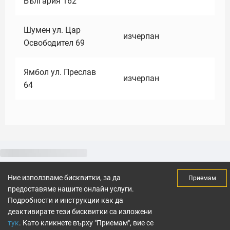
България 162
Шумен ул. Цар
изчерпан
Освободител 69
Ямбол ул. Преслав
изчерпан
64
Ние използваме бисквитки, за да
Приемам
предоставяме нашите онлайн услуги.
Подробности и инструкции как да
деактивирате тези бисквитки са изложени
тук
. Като кликнете върху "Приемам", вие се