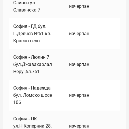
Сливен ул.
изчерпан
Славянска 7
София - ГД бул.
Г.Делчев №61 кв.
изчерпан
Красно село
София - Люлин 7
бул.Джавахарлал
изчерпан
Неру ,бл.751
София - Надежда
бул. Ломско шосе
изчерпан
106
София - НК
ул.Н.Коперник 28,
изчерпан