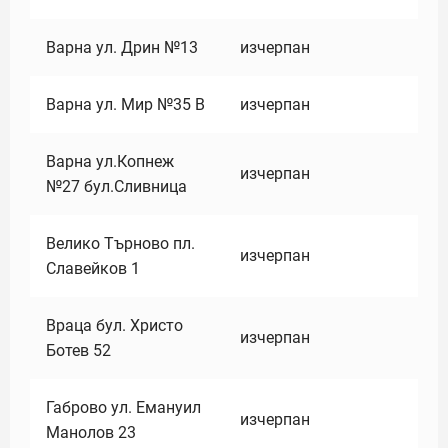
Варна ул. Дрин №13
изчерпан
Варна ул. Мир №35 В
изчерпан
Варна ул.Копнеж
изчерпан
№27 бул.Сливница
Велико Търново пл.
изчерпан
Славейков 1
Враца бул. Христо
изчерпан
Ботев 52
Габрово ул. Емануил
изчерпан
Манолов 23