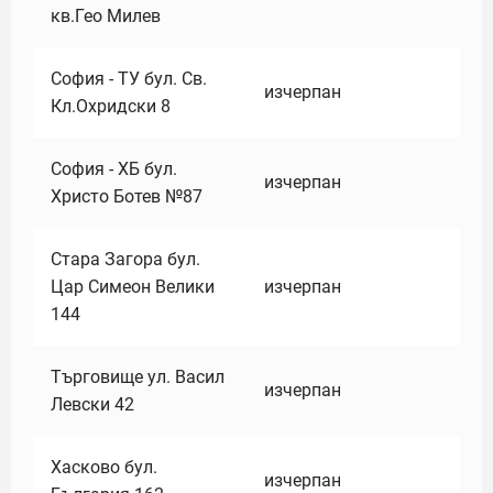
кв.Гео Милев
София - ТУ бул. Св.
изчерпан
Кл.Охридски 8
София - ХБ бул.
изчерпан
Христо Ботев №87
Стара Загора бул.
Цар Симеон Велики
изчерпан
144
Търговище ул. Васил
изчерпан
Левски 42
Хасково бул.
изчерпан