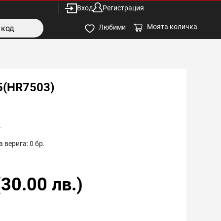
Вход
Регистрация
Моята количка
Любими
5(HR7503)
.
 верига:
0
бр.
(
30.00
лв.)