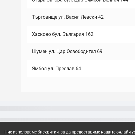
Търговище ул. Васил Левски 42
Хасково бул. България 162
Шумен ул. Цар Освободител 69
Ямбол ул. Преслав 64
Ние използваме бисквитки, за да предоставяме нашите онлайн у