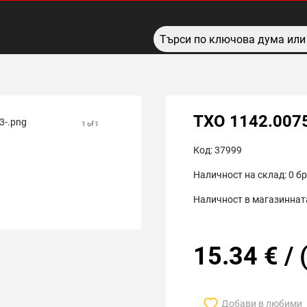
TXO 1142.007
1 of 1
Код:
37999
Наличност на склад:
0
бр
Наличност в магазинната
15.34
€
/
Добави в любими