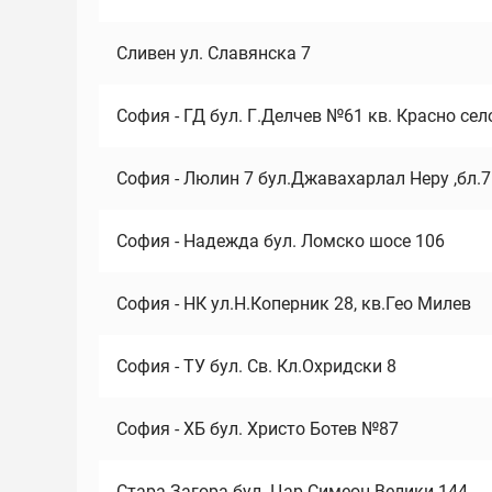
Сливен ул. Славянска 7
София - ГД бул. Г.Делчев №61 кв. Красно сел
София - Люлин 7 бул.Джавахарлал Неру ,бл.
София - Надежда бул. Ломско шосе 106
София - НК ул.Н.Коперник 28, кв.Гео Милев
София - ТУ бул. Св. Кл.Охридски 8
София - ХБ бул. Христо Ботев №87
Стара Загора бул. Цар Симеон Велики 144