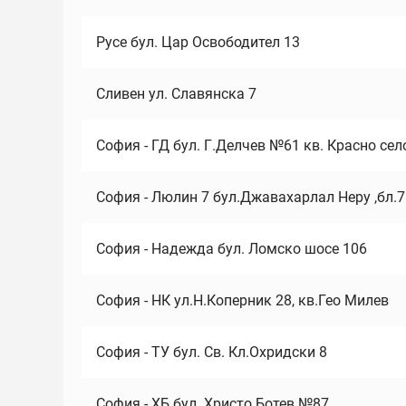
Русе бул. Цар Освободител 13
Сливен ул. Славянска 7
София - ГД бул. Г.Делчев №61 кв. Красно сел
София - Люлин 7 бул.Джавахарлал Неру ,бл.
София - Надежда бул. Ломско шосе 106
София - НК ул.Н.Коперник 28, кв.Гео Милев
София - ТУ бул. Св. Кл.Охридски 8
София - ХБ бул. Христо Ботев №87