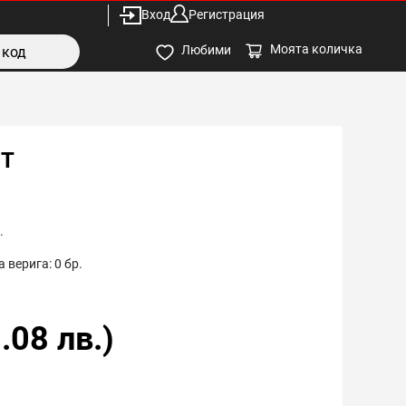
Вход
Регистрация
Моята количка
Любими
ПТ
.
 верига:
0
бр.
.08
лв.)