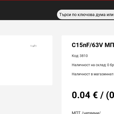
C15nF/63V М
1 of 1
Код:
3810
Наличност на склад:
0
бр
Наличност в магазинната
0.04
€
/
(
0
МПТ /червени/