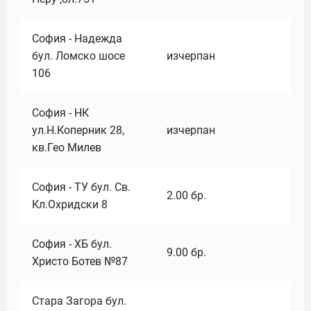
София - Надежда
бул. Ломско шосе
изчерпан
106
София - НК
ул.Н.Коперник 28,
изчерпан
кв.Гео Милев
София - ТУ бул. Св.
2.00
бр.
Кл.Охридски 8
София - ХБ бул.
9.00
бр.
Христо Ботев №87
Стара Загора бул.