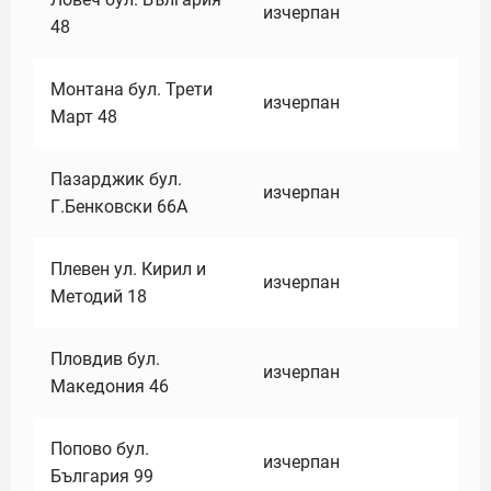
изчерпан
48
Монтана бул. Трети
изчерпан
Март 48
Пазарджик бул.
изчерпан
Г.Бенковски 66А
Плевен ул. Кирил и
изчерпан
Методий 18
Пловдив бул.
изчерпан
Македония 46
Попово бул.
изчерпан
България 99