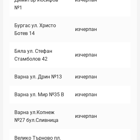
№1
Бургас ул. Христо
изчерпан
Ботев 14
Бяла ул. Стефан
изчерпан
Стамболов 42
Варна ул. Дрин №13
изчерпан
Варна ул. Мир №35 В
изчерпан
Варна ул.Копнеж
изчерпан
№27 бул.Сливница
Велико Търново пл.