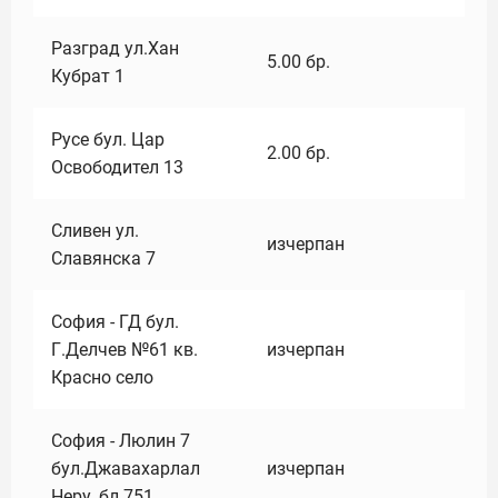
Разград ул.Хан
5.00
бр.
Кубрат 1
Русе бул. Цар
2.00
бр.
Освободител 13
Сливен ул.
изчерпан
Славянска 7
София - ГД бул.
Г.Делчев №61 кв.
изчерпан
Красно село
София - Люлин 7
бул.Джавахарлал
изчерпан
Неру ,бл.751