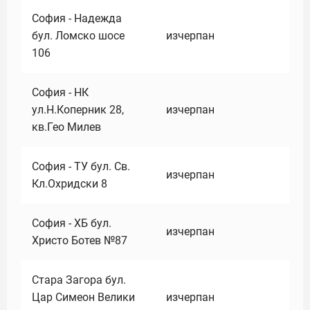
София - Надежда
бул. Ломско шосе
изчерпан
106
София - НК
ул.Н.Коперник 28,
изчерпан
кв.Гео Милев
София - ТУ бул. Св.
изчерпан
Кл.Охридски 8
София - ХБ бул.
изчерпан
Христо Ботев №87
Стара Загора бул.
Цар Симеон Велики
изчерпан