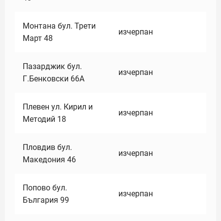
Монтана бул. Трети
изчерпан
Март 48
Пазарджик бул.
изчерпан
Г.Бенковски 66А
Плевен ул. Кирил и
изчерпан
Методий 18
Пловдив бул.
изчерпан
Македония 46
Попово бул.
изчерпан
България 99