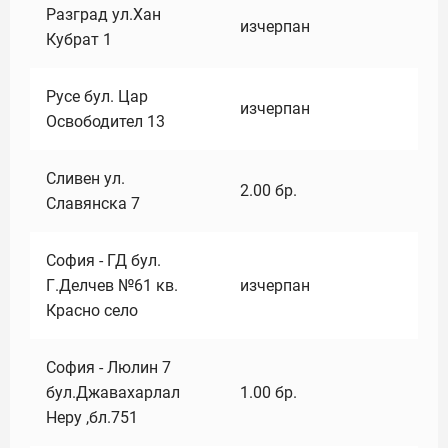
Разград ул.Хан
изчерпан
Кубрат 1
Русе бул. Цар
изчерпан
Освободител 13
Сливен ул.
2.00
бр.
Славянска 7
София - ГД бул.
Г.Делчев №61 кв.
изчерпан
Красно село
София - Люлин 7
бул.Джавахарлал
1.00
бр.
Неру ,бл.751