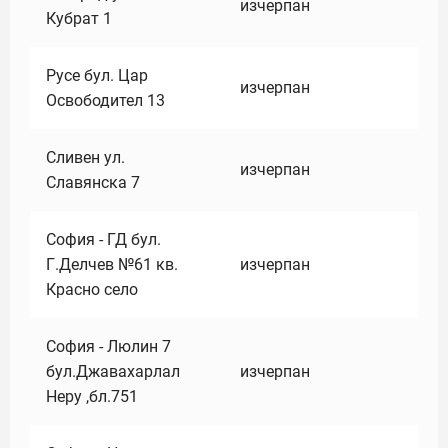
изчерпан
Кубрат 1
Русе бул. Цар
изчерпан
Освободител 13
Сливен ул.
изчерпан
Славянска 7
София - ГД бул.
Г.Делчев №61 кв.
изчерпан
Красно село
София - Люлин 7
бул.Джавахарлал
изчерпан
Неру ,бл.751