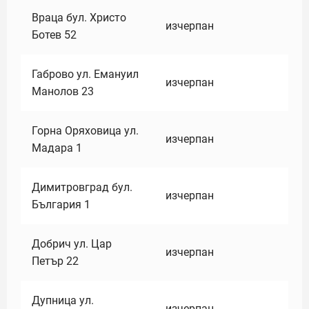
Враца бул. Христо
изчерпан
Ботев 52
Габрово ул. Емануил
изчерпан
Манолов 23
Горна Оряховица ул.
изчерпан
Мадара 1
Димитровград бул.
изчерпан
България 1
Добрич ул. Цар
изчерпан
Петър 22
Дупница ул.
изчерпан