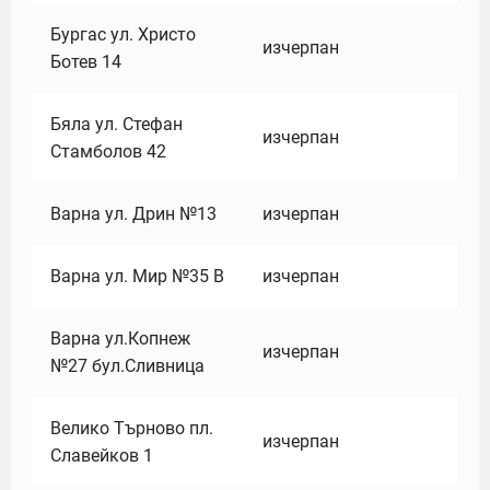
Бургас ул. Христо
изчерпан
Ботев 14
Бяла ул. Стефан
изчерпан
Стамболов 42
Варна ул. Дрин №13
изчерпан
Варна ул. Мир №35 В
изчерпан
Варна ул.Копнеж
изчерпан
№27 бул.Сливница
Велико Търново пл.
изчерпан
Славейков 1