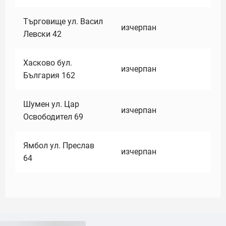
Търговище ул. Васил
изчерпан
Левски 42
Хасково бул.
изчерпан
България 162
Шумен ул. Цар
изчерпан
Освободител 69
Ямбол ул. Преслав
изчерпан
64