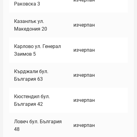
Раковска 3
Казанлък ул.
изчерпан
Македония 20
Карлово ул. Генерал
изчерпан
Заимов 5
Кърджали бул.
изчерпан
България 63
Кюстендил бул.
изчерпан
България 42
Ловеч бул. България
изчерпан
48