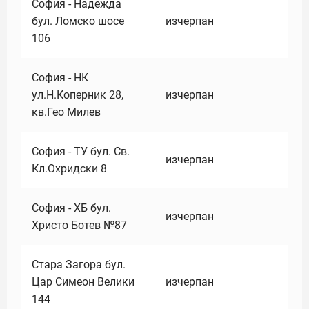
София - Надежда
бул. Ломско шосе
изчерпан
106
София - НК
ул.Н.Коперник 28,
изчерпан
кв.Гео Милев
София - ТУ бул. Св.
изчерпан
Кл.Охридски 8
София - ХБ бул.
изчерпан
Христо Ботев №87
Стара Загора бул.
Цар Симеон Велики
изчерпан
144