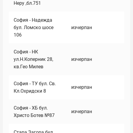
Неру ,бл.751
София - Надежда
бул. Ломско шосе
изчерпан
106
София - НК
ул.Н.Коперник 28,
изчерпан
кв.Гео Милев
София - ТУ бул. Св.
изчерпан
Кл.Охридски 8
София - ХБ бул.
изчерпан
Христо Ботев №87
Стара Загора бул.