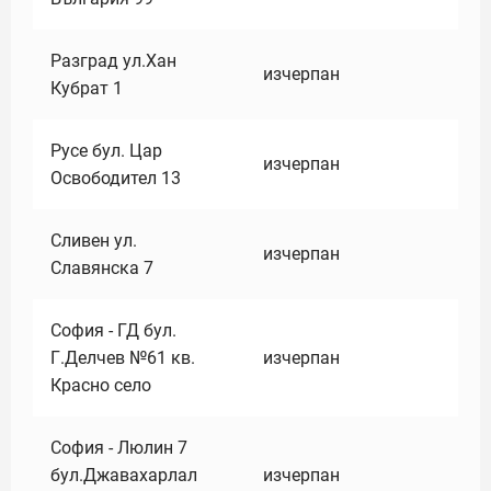
Разград ул.Хан
изчерпан
Кубрат 1
Русе бул. Цар
изчерпан
Освободител 13
Сливен ул.
изчерпан
Славянска 7
София - ГД бул.
Г.Делчев №61 кв.
изчерпан
Красно село
София - Люлин 7
бул.Джавахарлал
изчерпан