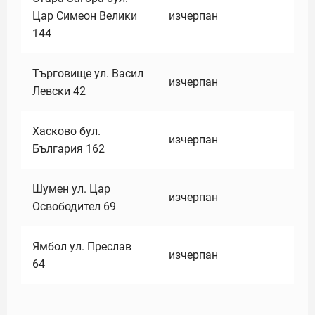
Цар Симеон Велики
изчерпан
144
Търговище ул. Васил
изчерпан
Левски 42
Хасково бул.
изчерпан
България 162
Шумен ул. Цар
изчерпан
Освободител 69
Ямбол ул. Преслав
изчерпан
64