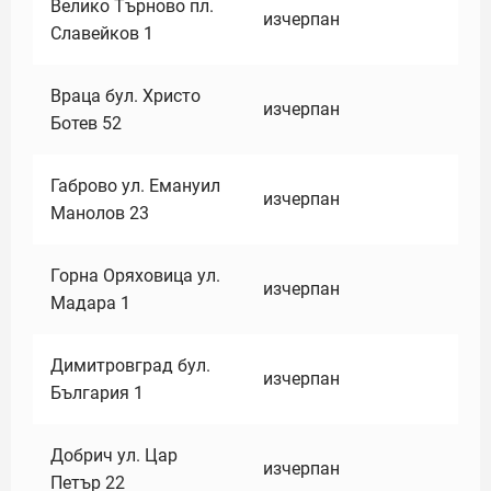
Велико Търново пл.
изчерпан
Славейков 1
Враца бул. Христо
изчерпан
Ботев 52
Габрово ул. Емануил
изчерпан
Манолов 23
Горна Оряховица ул.
изчерпан
Мадара 1
Димитровград бул.
изчерпан
България 1
Добрич ул. Цар
изчерпан
Петър 22