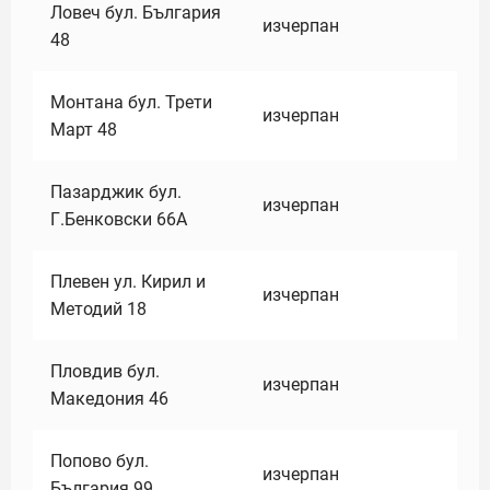
Ловеч бул. България
изчерпан
48
Монтана бул. Трети
изчерпан
Март 48
Пазарджик бул.
изчерпан
Г.Бенковски 66А
Плевен ул. Кирил и
изчерпан
Методий 18
Пловдив бул.
изчерпан
Македония 46
Попово бул.
изчерпан
България 99