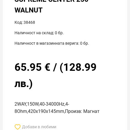
WALNUT
Код:
38468
Наличност на склад:
0
бр.
Наличност в магазинната верига:
0
бр.
65.95
€
/
(
128.99
лв.)
2WAY,150W,40-34000Hz,4-
8Ohm,420x190x145mm,Произв: Магнат
Добави в любими