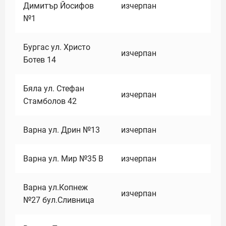
Димитър Йосифов
изчерпан
№1
Бургас ул. Христо
изчерпан
Ботев 14
Бяла ул. Стефан
изчерпан
Стамболов 42
Варна ул. Дрин №13
изчерпан
Варна ул. Мир №35 В
изчерпан
Варна ул.Копнеж
изчерпан
№27 бул.Сливница