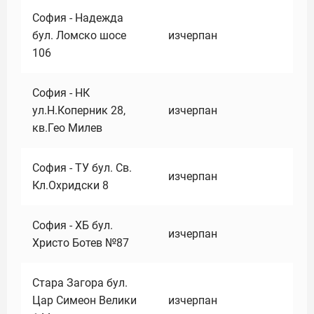
София - Надежда
бул. Ломско шосе
изчерпан
106
София - НК
ул.Н.Коперник 28,
изчерпан
кв.Гео Милев
София - ТУ бул. Св.
изчерпан
Кл.Охридски 8
София - ХБ бул.
изчерпан
Христо Ботев №87
Стара Загора бул.
Цар Симеон Велики
изчерпан