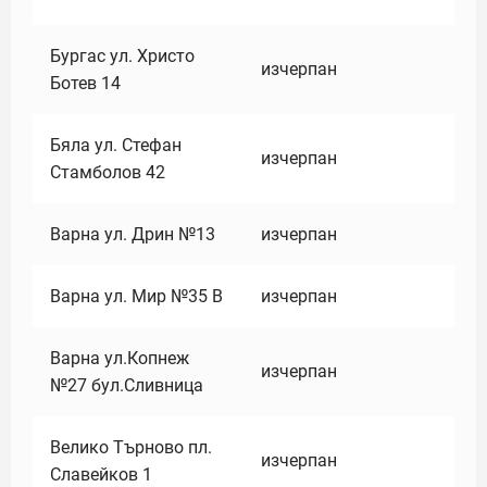
Бургас ул. Христо
изчерпан
Ботев 14
Бяла ул. Стефан
изчерпан
Стамболов 42
Варна ул. Дрин №13
изчерпан
Варна ул. Мир №35 В
изчерпан
Варна ул.Копнеж
изчерпан
№27 бул.Сливница
Велико Търново пл.
изчерпан
Славейков 1