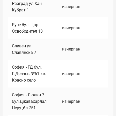
Разград ул.Хан
изчерпан
Кубрат 1
Русе бул. Цар
изчерпан
Освободител 13
Сливен ул.
изчерпан
Славянска 7
София - ГД бул.
Г.Делчев №61 кв.
изчерпан
Красно село
София - Люлин 7
бул.Джавахарлал
изчерпан
Неру ,бл.751