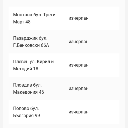
Монтана бул. Трети
изчерпан
Март 48
Пазарджик бул.
изчерпан
Г.Бенковски 66А
Плевен ул. Кирил и
изчерпан
Методий 18
Пловдив бул.
изчерпан
Македония 46
Попово бул.
изчерпан
България 99