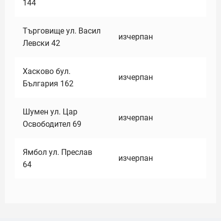
144
Търговище ул. Васил
изчерпан
Левски 42
Хасково бул.
изчерпан
България 162
Шумен ул. Цар
изчерпан
Освободител 69
Ямбол ул. Преслав
изчерпан
64