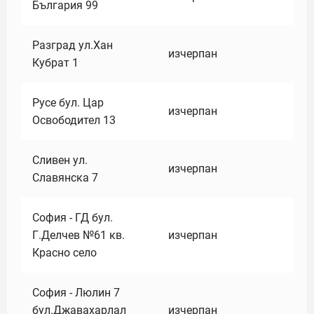
България 99
Разград ул.Хан
изчерпан
Кубрат 1
Русе бул. Цар
изчерпан
Освободител 13
Сливен ул.
изчерпан
Славянска 7
София - ГД бул.
Г.Делчев №61 кв.
изчерпан
Красно село
София - Люлин 7
бул.Джавахарлал
изчерпан