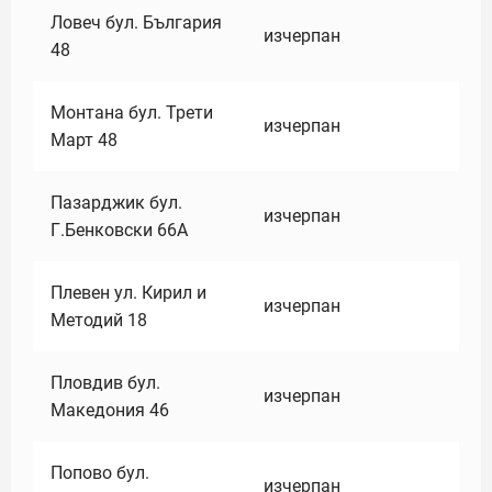
Ловеч бул. България
изчерпан
48
Монтана бул. Трети
изчерпан
Март 48
Пазарджик бул.
изчерпан
Г.Бенковски 66А
Плевен ул. Кирил и
изчерпан
Методий 18
Пловдив бул.
изчерпан
Македония 46
Попово бул.
изчерпан