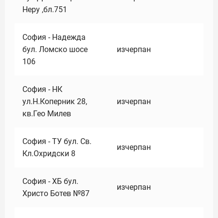
Неру ,бл.751
София - Надежда
бул. Ломско шосе
изчерпан
106
София - НК
ул.Н.Коперник 28,
изчерпан
кв.Гео Милев
София - ТУ бул. Св.
изчерпан
Кл.Охридски 8
София - ХБ бул.
изчерпан
Христо Ботев №87