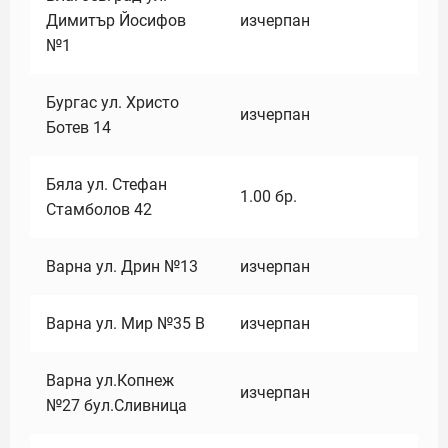
Димитър Йосифов
изчерпан
№1
Бургас ул. Христо
изчерпан
Ботев 14
Бяла ул. Стефан
1.00
бр.
Стамболов 42
Варна ул. Дрин №13
изчерпан
Варна ул. Мир №35 В
изчерпан
Варна ул.Копнеж
изчерпан
№27 бул.Сливница