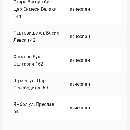
Стара Загора бул.
Цар Симеон Велики
изчерпан
144
Търговище ул. Васил
изчерпан
Левски 42
Хасково бул.
изчерпан
България 162
Шумен ул. Цар
изчерпан
Освободител 69
Ямбол ул. Преслав
изчерпан
64