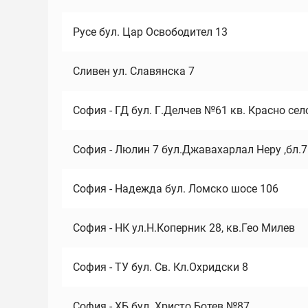
Русе бул. Цар Освободител 13
Сливен ул. Славянска 7
София - ГД бул. Г.Делчев №61 кв. Красно сел
София - Люлин 7 бул.Джавахарлал Неру ,бл.
София - Надежда бул. Ломско шосе 106
София - НК ул.Н.Коперник 28, кв.Гео Милев
София - ТУ бул. Св. Кл.Охридски 8
София - ХБ бул. Христо Ботев №87