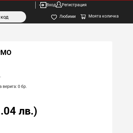
Вход
Регистрация
Моята количка
Любими
РМО
.
 верига:
0
бр.
.04
лв.)