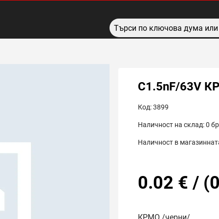
C1.5nF/63V К
Код:
3899
Наличност на склад:
0
бр
Наличност в магазинната
0.02
€
/
(
0
КРМО /черни/