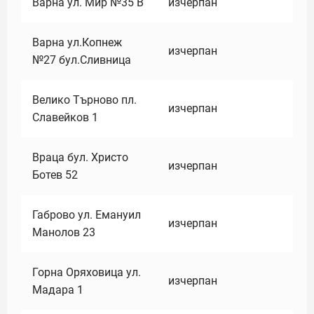
Варна ул. Мир №35 В
изчерпан
Варна ул.Копнеж
изчерпан
№27 бул.Сливница
Велико Търново пл.
изчерпан
Славейков 1
Враца бул. Христо
изчерпан
Ботев 52
Габрово ул. Емануил
изчерпан
Манолов 23
Горна Оряховица ул.
изчерпан
Мадара 1