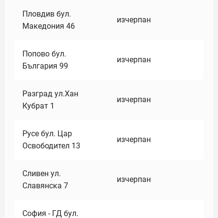
Пловдив бул.
изчерпан
Македония 46
Попово бул.
изчерпан
България 99
Разград ул.Хан
изчерпан
Кубрат 1
Русе бул. Цар
изчерпан
Освободител 13
Сливен ул.
изчерпан
Славянска 7
София - ГД бул.