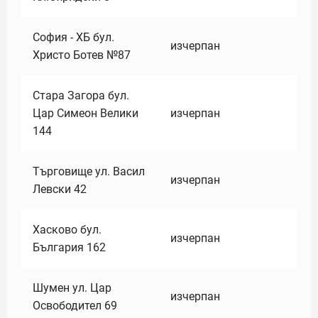
София - ХБ бул.
изчерпан
Христо Ботев №87
Стара Загора бул.
Цар Симеон Велики
изчерпан
144
Търговище ул. Васил
изчерпан
Левски 42
Хасково бул.
изчерпан
България 162
Шумен ул. Цар
изчерпан
Освободител 69