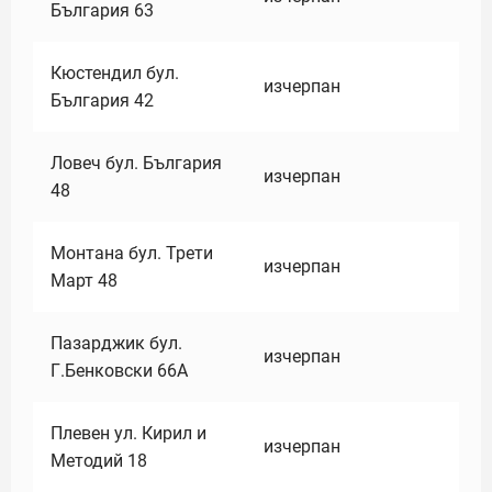
България 63
Кюстендил бул.
изчерпан
България 42
Ловеч бул. България
изчерпан
48
Монтана бул. Трети
изчерпан
Март 48
Пазарджик бул.
изчерпан
Г.Бенковски 66А
Плевен ул. Кирил и
изчерпан
Методий 18