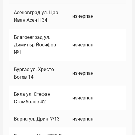
Асеновград ул. Цар
изчерпан
Иван Асен II 34
Благоевград ул.
Димитър Йосифов
изчерпан
№1
Бургас ул. Христо
изчерпан
Ботев 14
Бяла ул. Стефан
изчерпан
Стамболов 42
Варна ул. Дрин №13
изчерпан