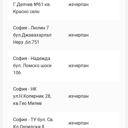
Г.Делчев №61 кв.
изчерпан
Красно село
София - Люлин 7
бул.Джавахарлал
изчерпан
Неру ,бл.751
София - Надежда
бул. Ломско шосе
изчерпан
106
София - НК
ул.Н.Коперник 28,
изчерпан
кв.Гео Милев
София - ТУ бул. Св.
изчерпан
Кл.Охридски 8