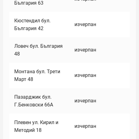
България 63
Кюстендил бул.
изчерпан
България 42
Ловеч бул. България
изчерпан
48
Монтана бул. Трети
изчерпан
Март 48
Пазарджик бул.
изчерпан
Г.Бенковски 66А
Плевен ул. Кирил и
изчерпан
Методий 18