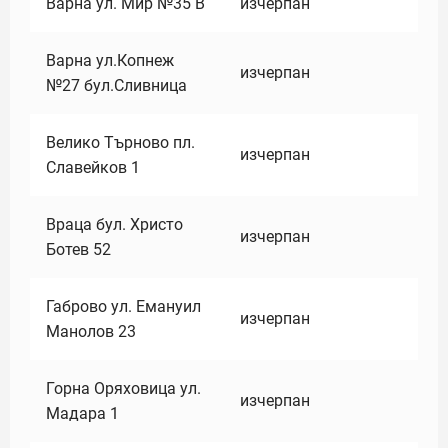
Варна ул. Мир №35 В
изчерпан
Варна ул.Копнеж
изчерпан
№27 бул.Сливница
Велико Търново пл.
изчерпан
Славейков 1
Враца бул. Христо
изчерпан
Ботев 52
Габрово ул. Емануил
изчерпан
Манолов 23
Горна Оряховица ул.
изчерпан
Мадара 1