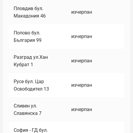
Пловдив бул.
изчерпан
Македония 46
Попово бул.
изчерпан
България 99
Разград ул.Хан
изчерпан
Кубрат 1
Русе бул. Цар
изчерпан
Освободител 13
Сливен ул.
изчерпан
Славянска 7
София - ГД бул.