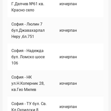
Г.Делчев №61 кв.
изчерпан
Красно село
София - Люлин 7
бул.Джавахарлал
изчерпан
Неру ,бл.751
София - Надежда
бул. Ломско шосе
изчерпан
106
София - НК
ул.Н.Коперник 28,
изчерпан
кв.Гео Милев
София - ТУ бул. Св.
изчерпан
Кл.Охридски 8