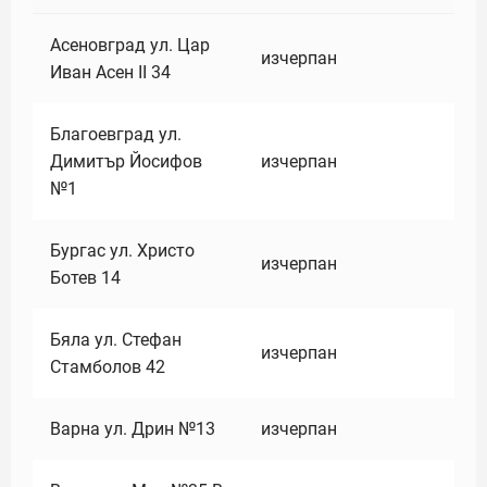
Асеновград ул. Цар
изчерпан
Иван Асен II 34
Благоевград ул.
Димитър Йосифов
изчерпан
№1
Бургас ул. Христо
изчерпан
Ботев 14
Бяла ул. Стефан
изчерпан
Стамболов 42
Варна ул. Дрин №13
изчерпан