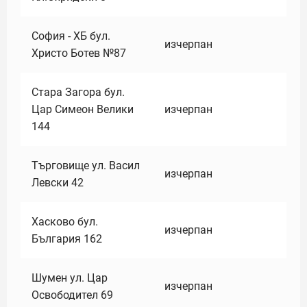
София - ХБ бул.
изчерпан
Христо Ботев №87
Стара Загора бул.
Цар Симеон Велики
изчерпан
144
Търговище ул. Васил
изчерпан
Левски 42
Хасково бул.
изчерпан
България 162
Шумен ул. Цар
изчерпан
Освободител 69