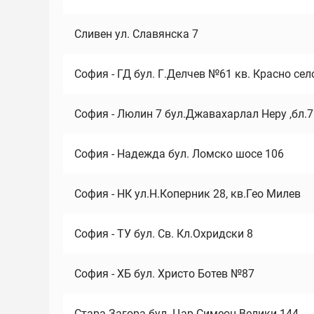
Сливен ул. Славянска 7
София - ГД бул. Г.Делчев №61 кв. Красно сел
София - Люлин 7 бул.Джавахарлал Неру ,бл.
София - Надежда бул. Ломско шосе 106
София - НК ул.Н.Коперник 28, кв.Гео Милев
София - ТУ бул. Св. Кл.Охридски 8
София - ХБ бул. Христо Ботев №87
Стара Загора бул. Цар Симеон Велики 144