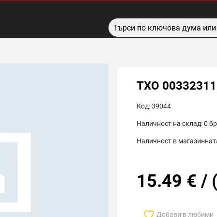
TXO 00332311
Код:
39044
Наличност на склад:
0
бр
Наличност в магазинната
15.49
€
/
Добави в любими