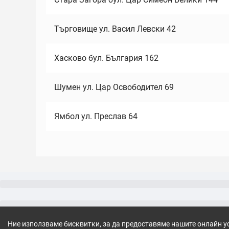
Търговище ул. Васил Левски 42
Хасково бул. България 162
Шумен ул. Цар Освободител 69
Ямбол ул. Преслав 64
Ние използваме бисквитки, за да предоставяме нашите онлайн у