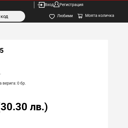
Вход
Регистрация
Моята количка
Любими
5
.
 верига:
0
бр.
(
30.30
лв.)