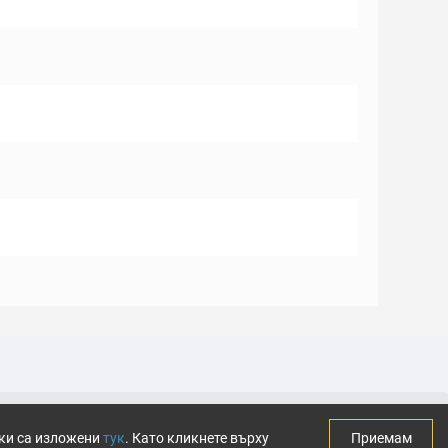
тки са изложени
тук
. Като кликнете върху
Приемам