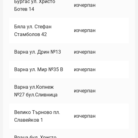
Бургас ул. Христо
изчерпан
Ботев 14
Бяла ул. Стефан
изчерпан
Стамболов 42
Варна ул. Дрин №13
изчерпан
Варна ул. Мир №35 В
изчерпан
Варна ул.Копнеж
изчерпан
№27 бул.Сливница
Велико Търново пл.
изчерпан
Славейков 1
Враца бул. Христо