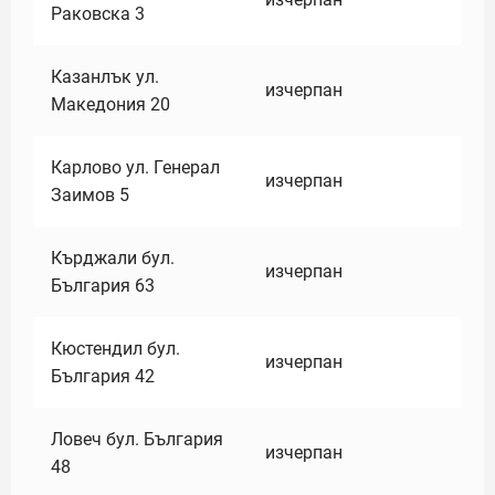
Раковска 3
Казанлък ул.
изчерпан
Македония 20
Карлово ул. Генерал
изчерпан
Заимов 5
Кърджали бул.
изчерпан
България 63
Кюстендил бул.
изчерпан
България 42
Ловеч бул. България
изчерпан
48