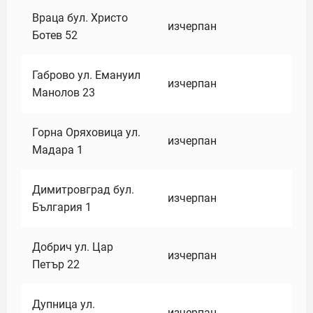
Враца бул. Христо
изчерпан
Ботев 52
Габрово ул. Емануил
изчерпан
Манолов 23
Горна Оряховица ул.
изчерпан
Мадара 1
Димитровград бул.
изчерпан
България 1
Добрич ул. Цар
изчерпан
Петър 22
Дупница ул.
изчерпан