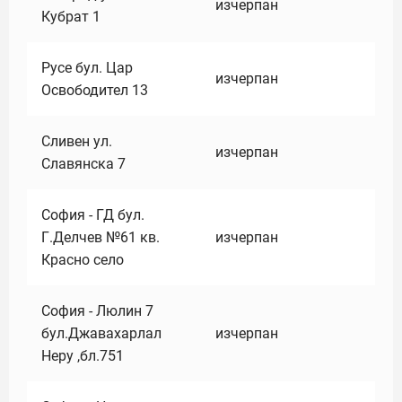
изчерпан
Кубрат 1
Русе бул. Цар
изчерпан
Освободител 13
Сливен ул.
изчерпан
Славянска 7
София - ГД бул.
Г.Делчев №61 кв.
изчерпан
Красно село
София - Люлин 7
бул.Джавахарлал
изчерпан
Неру ,бл.751