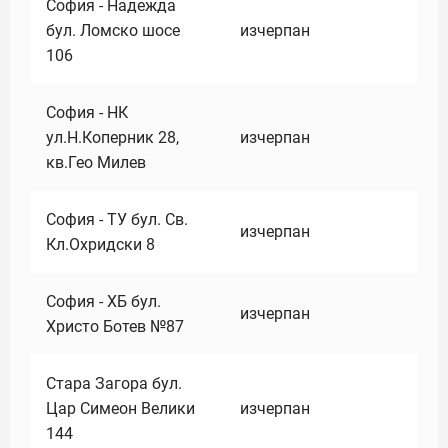
София - Надежда
бул. Ломско шосе
изчерпан
106
София - НК
ул.Н.Коперник 28,
изчерпан
кв.Гео Милев
София - ТУ бул. Св.
изчерпан
Кл.Охридски 8
София - ХБ бул.
изчерпан
Христо Ботев №87
Стара Загора бул.
Цар Симеон Велики
изчерпан
144