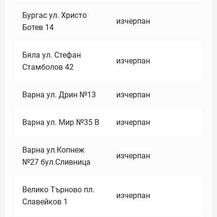
Бургас ул. Христо
изчерпан
Ботев 14
Бяла ул. Стефан
изчерпан
Стамболов 42
Варна ул. Дрин №13
изчерпан
Варна ул. Мир №35 В
изчерпан
Варна ул.Копнеж
изчерпан
№27 бул.Сливница
Велико Търново пл.
изчерпан
Славейков 1