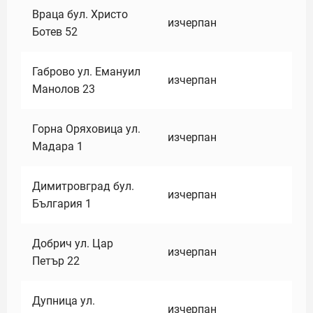
Враца бул. Христо
изчерпан
Ботев 52
Габрово ул. Емануил
изчерпан
Манолов 23
Горна Оряховица ул.
изчерпан
Мадара 1
Димитровград бул.
изчерпан
България 1
Добрич ул. Цар
изчерпан
Петър 22
Дупница ул.
изчерпан