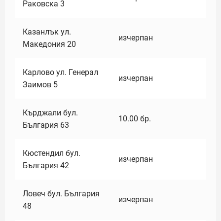
Раковска 3
Казанлък ул.
изчерпан
Македония 20
Карлово ул. Генерал
изчерпан
Заимов 5
Кърджали бул.
10.00
бр.
България 63
Кюстендил бул.
изчерпан
България 42
Ловеч бул. България
изчерпан
48