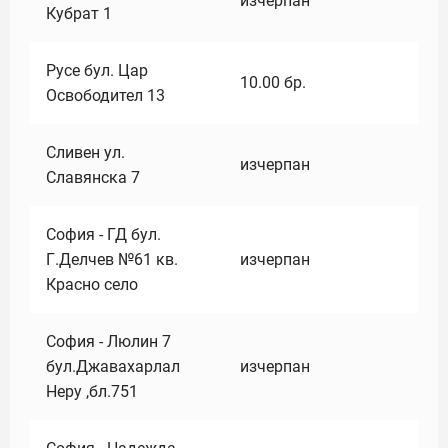
изчерпан
Кубрат 1
Русе бул. Цар
10.00
бр.
Освободител 13
Сливен ул.
изчерпан
Славянска 7
София - ГД бул.
Г.Делчев №61 кв.
изчерпан
Красно село
София - Люлин 7
бул.Джавахарлал
изчерпан
Неру ,бл.751