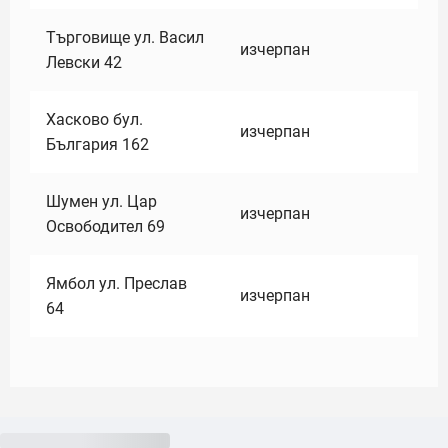
Търговище ул. Васил
изчерпан
Левски 42
Хасково бул.
изчерпан
България 162
Шумен ул. Цар
изчерпан
Освободител 69
Ямбол ул. Преслав
изчерпан
64