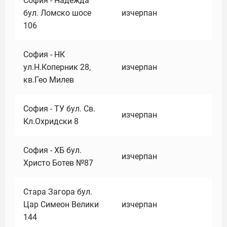
София - Надежда
бул. Ломско шосе
изчерпан
106
София - НК
ул.Н.Коперник 28,
изчерпан
кв.Гео Милев
София - ТУ бул. Св.
изчерпан
Кл.Охридски 8
София - ХБ бул.
изчерпан
Христо Ботев №87
Стара Загора бул.
Цар Симеон Велики
изчерпан
144