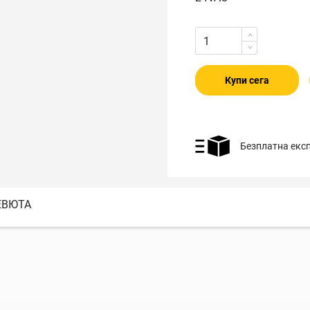
Купи сега
Безплатна екс
ЕВЮТА