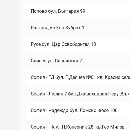
Попово бул. България 99
Разград ул.Хан Кубрат 1
Русе бул. Цар Освободител 13
Сливен ул. Славянска 7
София - ГД бул. Г.Делчев №61 кв. Красно сел
София - Люлин 7 бул.Джавахарлал Неру ,бл.
София - Надежда бул. Ломско шосе 106
София - НК ул.Н.Коперник 28, кв.Гео Милев