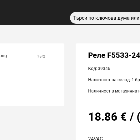
Реле F5533-2
1 of 2
Код:
39346
Наличност на склад:
1
бр
Наличност в магазинната
18.86
€
/
24VAC