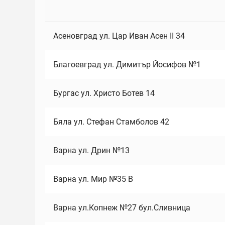
Асеновград ул. Цар Иван Асен II 34
Благоевград ул. Димитър Йосифов №1
Бургас ул. Христо Ботев 14
Бяла ул. Стефан Стамболов 42
Варна ул. Дрин №13
Варна ул. Мир №35 В
Варна ул.Копнеж №27 бул.Сливница