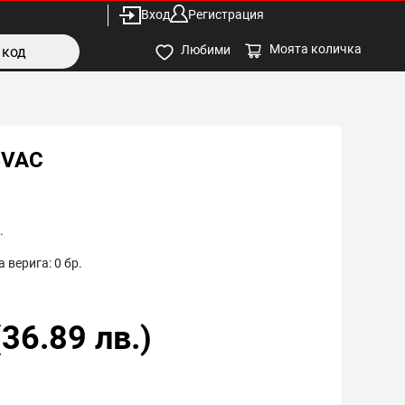
Вход
Регистрация
Моята количка
Любими
4VAC
.
 верига:
0
бр.
(
36.89
лв.)