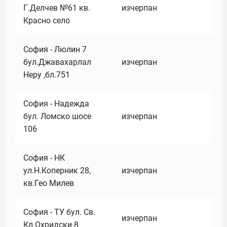
Г.Делчев №61 кв.
изчерпан
Красно село
София - Люлин 7
бул.Джавахарлал
изчерпан
Неру ,бл.751
София - Надежда
бул. Ломско шосе
изчерпан
106
София - НК
ул.Н.Коперник 28,
изчерпан
кв.Гео Милев
София - ТУ бул. Св.
изчерпан
Кл.Охридски 8