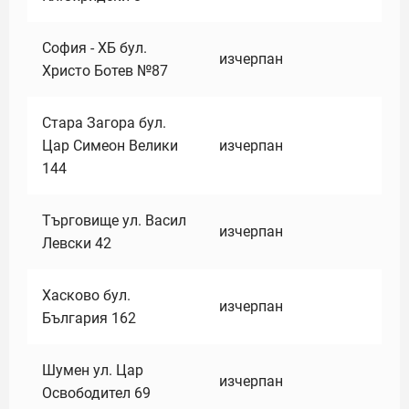
София - ХБ бул.
изчерпан
Христо Ботев №87
Стара Загора бул.
Цар Симеон Велики
изчерпан
144
Търговище ул. Васил
изчерпан
Левски 42
Хасково бул.
изчерпан
България 162
Шумен ул. Цар
изчерпан
Освободител 69