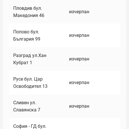
Пловдив бул.
изчерпан
Македония 46
Попово бул.
изчерпан
България 99
Разград ул.Хан
изчерпан
Кубрат 1
Русе бул. Цар
изчерпан
Освободител 13
Сливен ул.
изчерпан
Славянска 7
София - ГД бул.