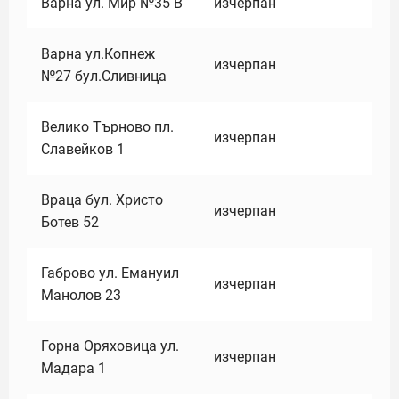
Варна ул. Мир №35 В
изчерпан
Варна ул.Копнеж
изчерпан
№27 бул.Сливница
Велико Търново пл.
изчерпан
Славейков 1
Враца бул. Христо
изчерпан
Ботев 52
Габрово ул. Емануил
изчерпан
Манолов 23
Горна Оряховица ул.
изчерпан
Мадара 1