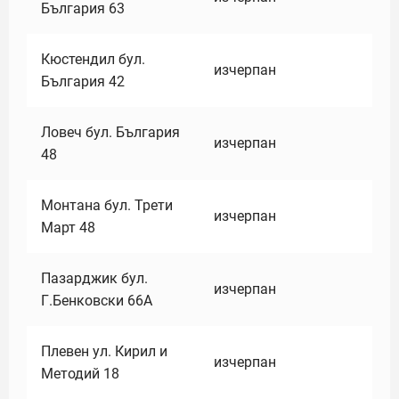
България 63
Кюстендил бул.
изчерпан
България 42
Ловеч бул. България
изчерпан
48
Монтана бул. Трети
изчерпан
Март 48
Пазарджик бул.
изчерпан
Г.Бенковски 66А
Плевен ул. Кирил и
изчерпан
Методий 18