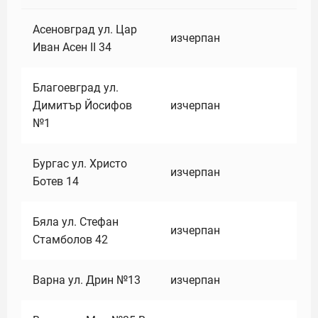
Асеновград ул. Цар
изчерпан
Иван Асен II 34
Благоевград ул.
Димитър Йосифов
изчерпан
№1
Бургас ул. Христо
изчерпан
Ботев 14
Бяла ул. Стефан
изчерпан
Стамболов 42
Варна ул. Дрин №13
изчерпан