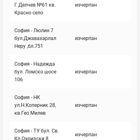
Г.Делчев №61 кв.
изчерпан
Красно село
София - Люлин 7
бул.Джавахарлал
изчерпан
Неру ,бл.751
София - Надежда
бул. Ломско шосе
изчерпан
106
София - НК
ул.Н.Коперник 28,
изчерпан
кв.Гео Милев
София - ТУ бул. Св.
изчерпан
Кл.Охридски 8