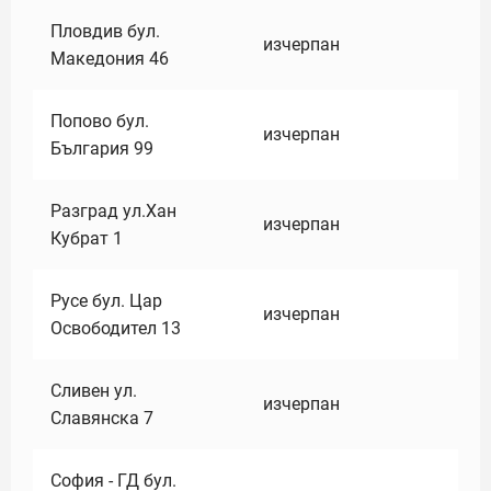
Пловдив бул.
изчерпан
Македония 46
Попово бул.
изчерпан
България 99
Разград ул.Хан
изчерпан
Кубрат 1
Русе бул. Цар
изчерпан
Освободител 13
Сливен ул.
изчерпан
Славянска 7
София - ГД бул.