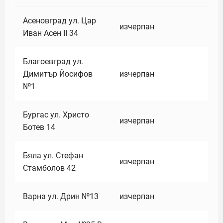
Асеновград ул. Цар
изчерпан
Иван Асен II 34
Благоевград ул.
Димитър Йосифов
изчерпан
№1
Бургас ул. Христо
изчерпан
Ботев 14
Бяла ул. Стефан
изчерпан
Стамболов 42
Варна ул. Дрин №13
изчерпан