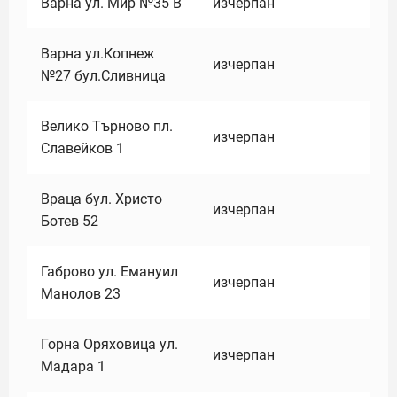
Варна ул. Мир №35 В
изчерпан
Варна ул.Копнеж
изчерпан
№27 бул.Сливница
Велико Търново пл.
изчерпан
Славейков 1
Враца бул. Христо
изчерпан
Ботев 52
Габрово ул. Емануил
изчерпан
Манолов 23
Горна Оряховица ул.
изчерпан
Мадара 1