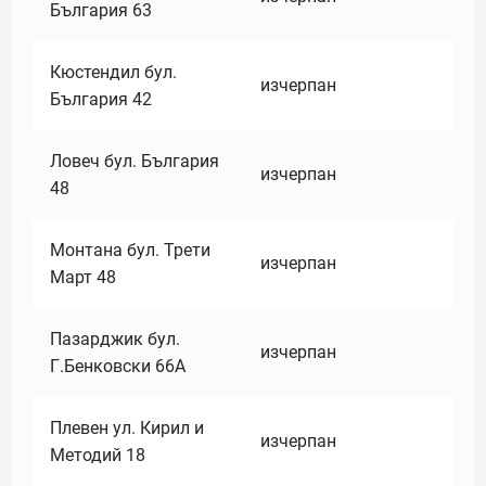
България 63
Кюстендил бул.
изчерпан
България 42
Ловеч бул. България
изчерпан
48
Монтана бул. Трети
изчерпан
Март 48
Пазарджик бул.
изчерпан
Г.Бенковски 66А
Плевен ул. Кирил и
изчерпан
Методий 18