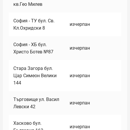
кв.Гео Милев
София - ТУ бул. Св.
изчерпан
Кл.Охридски 8
София - ХБ бул.
изчерпан
Христо Ботев №87
Стара Загора бул.
Цар Симеон Велики
изчерпан
144
Търговище ул. Васил
изчерпан
Левски 42
Хасково бул.
изчерпан