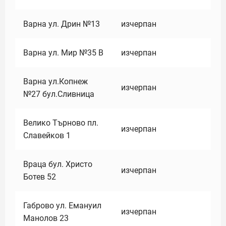
Варна ул. Дрин №13
изчерпан
Варна ул. Мир №35 В
изчерпан
Варна ул.Копнеж
изчерпан
№27 бул.Сливница
Велико Търново пл.
изчерпан
Славейков 1
Враца бул. Христо
изчерпан
Ботев 52
Габрово ул. Емануил
изчерпан
Манолов 23