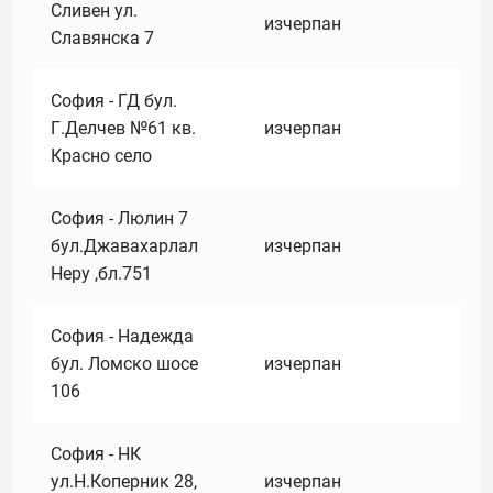
Сливен ул.
изчерпан
Славянска 7
София - ГД бул.
Г.Делчев №61 кв.
изчерпан
Красно село
София - Люлин 7
бул.Джавахарлал
изчерпан
Неру ,бл.751
София - Надежда
бул. Ломско шосе
изчерпан
106
София - НК
ул.Н.Коперник 28,
изчерпан