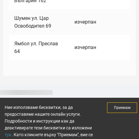
България 162
Шумен ул. Цар
изчерпан
Освободител 69
Ямбол ул. Преслав
изчерпан
64
Ние използваме бисквитки, за да
Приемам
предоставяме нашите онлайн услуги.
Подробности и инструкции как да
деактивирате тези бисквитки са изложени
тук
. Като кликнете върху "Приемам", вие се