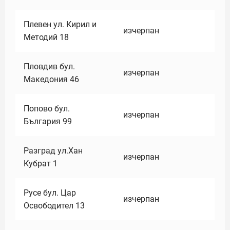
Плевен ул. Кирил и
изчерпан
Методий 18
Пловдив бул.
изчерпан
Македония 46
Попово бул.
изчерпан
България 99
Разград ул.Хан
изчерпан
Кубрат 1
Русе бул. Цар
изчерпан
Освободител 13