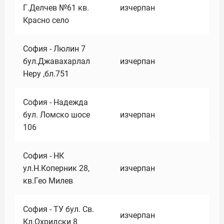
Г.Делчев №61 кв.
изчерпан
Красно село
София - Люлин 7
бул.Джавахарлал
изчерпан
Неру ,бл.751
София - Надежда
бул. Ломско шосе
изчерпан
106
София - НК
ул.Н.Коперник 28,
изчерпан
кв.Гео Милев
София - ТУ бул. Св.
изчерпан
Кл.Охридски 8