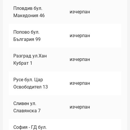
Пловдив бул.
изчерпан
Македония 46
Попово бул.
изчерпан
България 99
Разград ул.Хан
изчерпан
Кубрат 1
Русе бул. Цар
изчерпан
Освободител 13
Сливен ул.
изчерпан
Славянска 7
София - ГД бул.