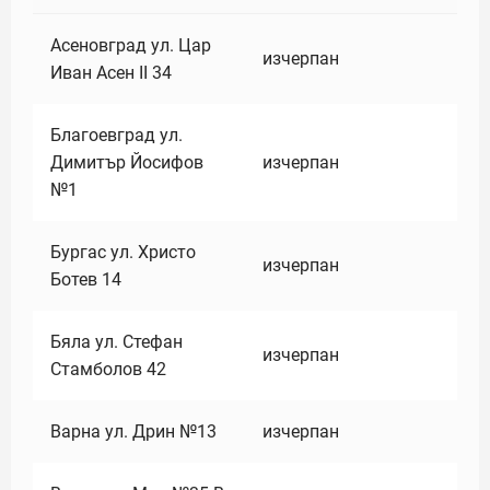
Асеновград ул. Цар
изчерпан
Иван Асен II 34
Благоевград ул.
Димитър Йосифов
изчерпан
№1
Бургас ул. Христо
изчерпан
Ботев 14
Бяла ул. Стефан
изчерпан
Стамболов 42
Варна ул. Дрин №13
изчерпан