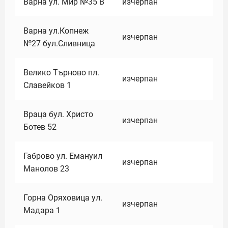
Варна ул. Мир №35 В
изчерпан
Варна ул.Копнеж
изчерпан
№27 бул.Сливница
Велико Търново пл.
изчерпан
Славейков 1
Враца бул. Христо
изчерпан
Ботев 52
Габрово ул. Емануил
изчерпан
Манолов 23
Горна Оряховица ул.
изчерпан
Мадара 1