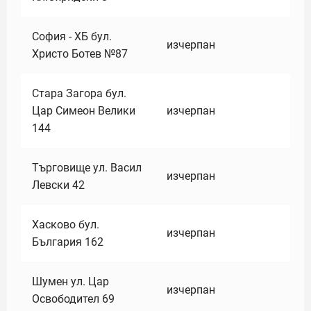
София - ХБ бул.
изчерпан
Христо Ботев №87
Стара Загора бул.
Цар Симеон Велики
изчерпан
144
Търговище ул. Васил
изчерпан
Левски 42
Хасково бул.
изчерпан
България 162
Шумен ул. Цар
изчерпан
Освободител 69