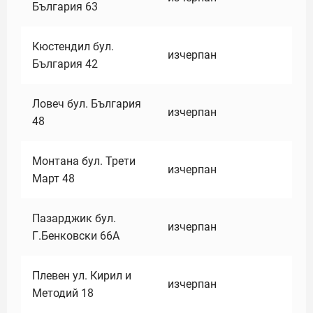
България 63
Кюстендил бул.
изчерпан
България 42
Ловеч бул. България
изчерпан
48
Монтана бул. Трети
изчерпан
Март 48
Пазарджик бул.
изчерпан
Г.Бенковски 66А
Плевен ул. Кирил и
изчерпан
Методий 18