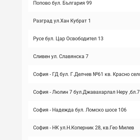
Попово бул. България 99
Разград ул.Хан Кубрат 1
Русе бул. Цар Освободител 13
Сливен ул. Славянска 7
София - ГД бул. Г.Делчев №61 кв. Красно сел
София - Люлин 7 бул.Джавахарлал Неру ,бл.
София - Надежда бул. Ломско шосе 106
София - НК ул.Н.Коперник 28, кв.Гео Милев