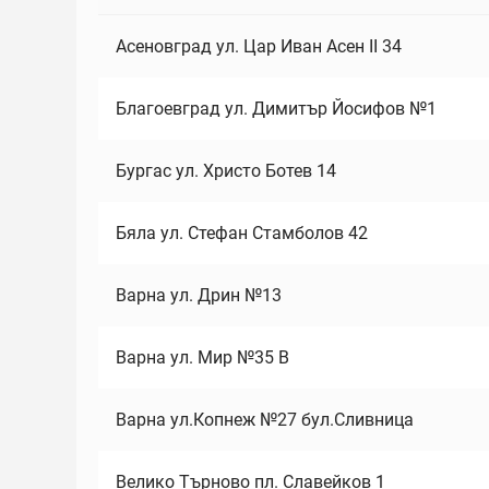
Асеновград ул. Цар Иван Асен II 34
Благоевград ул. Димитър Йосифов №1
Бургас ул. Христо Ботев 14
Бяла ул. Стефан Стамболов 42
Варна ул. Дрин №13
Варна ул. Мир №35 В
Варна ул.Копнеж №27 бул.Сливница
Велико Търново пл. Славейков 1