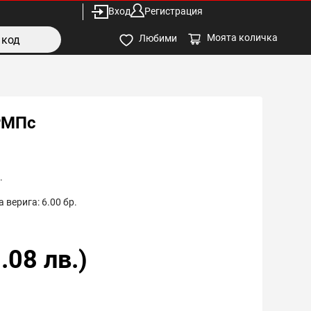
Вход
Регистрация
Моята количка
Любими
РМПс
.
 верига:
6.00
бр.
.08
лв.)