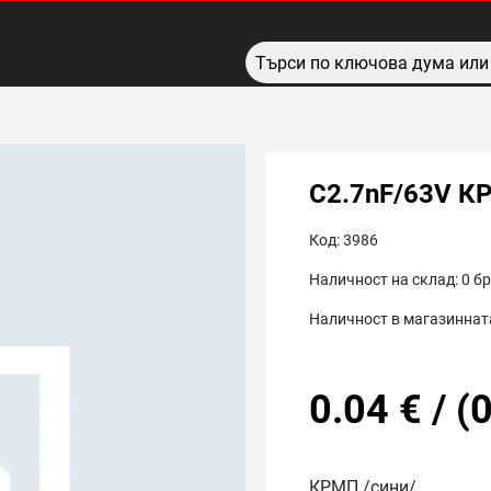
C2.7nF/63V К
Код:
3986
Наличност на склад:
0
бр
Наличност в магазинната
0.04
€
/
(
0
КРМП /сини/