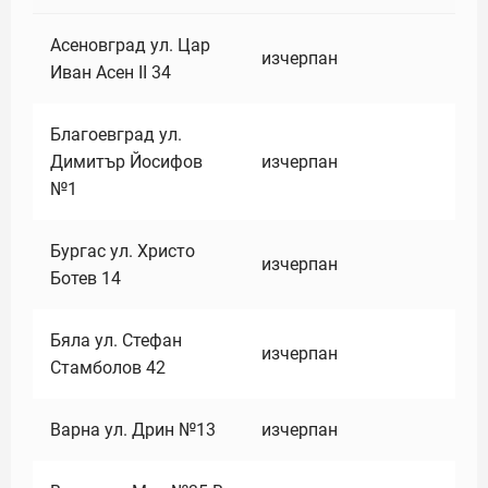
Асеновград ул. Цар
изчерпан
Иван Асен II 34
Благоевград ул.
Димитър Йосифов
изчерпан
№1
Бургас ул. Христо
изчерпан
Ботев 14
Бяла ул. Стефан
изчерпан
Стамболов 42
Варна ул. Дрин №13
изчерпан