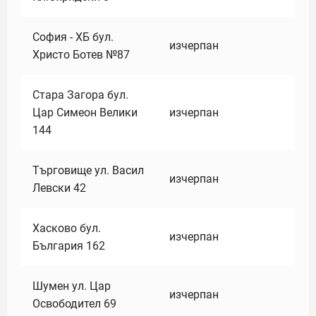
София - ХБ бул.
изчерпан
Христо Ботев №87
Стара Загора бул.
Цар Симеон Велики
изчерпан
144
Търговище ул. Васил
изчерпан
Левски 42
Хасково бул.
изчерпан
България 162
Шумен ул. Цар
изчерпан
Освободител 69