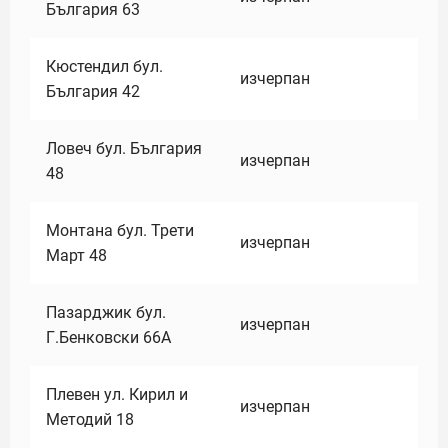
България 63
Кюстендил бул.
изчерпан
България 42
Ловеч бул. България
изчерпан
48
Монтана бул. Трети
изчерпан
Март 48
Пазарджик бул.
изчерпан
Г.Бенковски 66А
Плевен ул. Кирил и
изчерпан
Методий 18