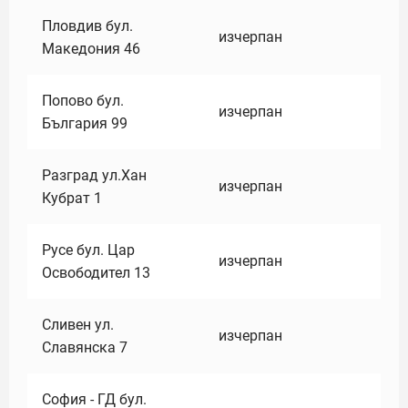
Пловдив бул.
изчерпан
Македония 46
Попово бул.
изчерпан
България 99
Разград ул.Хан
изчерпан
Кубрат 1
Русе бул. Цар
изчерпан
Освободител 13
Сливен ул.
изчерпан
Славянска 7
София - ГД бул.