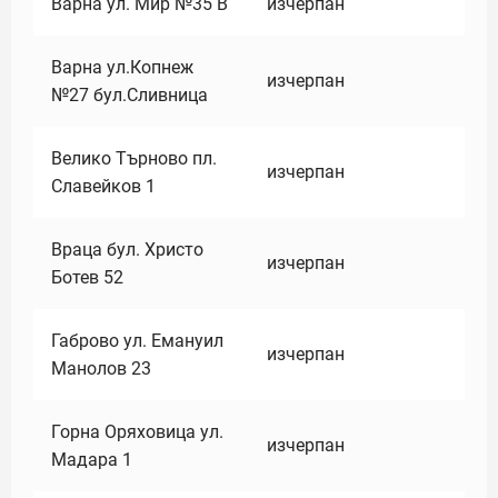
Варна ул. Мир №35 В
изчерпан
Варна ул.Копнеж
изчерпан
№27 бул.Сливница
Велико Търново пл.
изчерпан
Славейков 1
Враца бул. Христо
изчерпан
Ботев 52
Габрово ул. Емануил
изчерпан
Манолов 23
Горна Оряховица ул.
изчерпан
Мадара 1