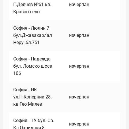
Г.Делчев №61 кв.
изчерпан
Красно село
София - Люлин 7
бул.Джавахарлал
изчерпан
Неру ,бл.751
София - Надежда
бул. Ломско шосе
изчерпан
106
София - НК
ул.Н.Коперник 28,
изчерпан
кв.Гео Милев
София - ТУ бул. Св.
изчерпан
Кл.Охридски 8