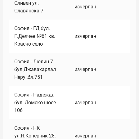
Сливен ул.
изчерпан
Славянска 7
София - ГД бул.
Г.Делчев №61 кв.
изчерпан
Красно село
София - Люлин 7
бул.Джавахарлал
изчерпан
Неру ,бл.751
София - Надежда
бул. Ломско шосе
изчерпан
106
София - НК
ул.Н.Коперник 28,
изчерпан