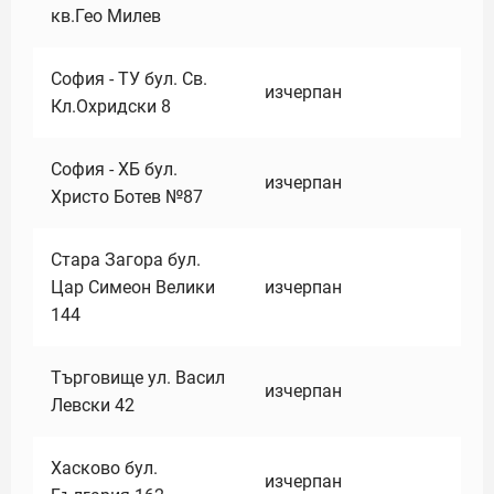
кв.Гео Милев
София - ТУ бул. Св.
изчерпан
Кл.Охридски 8
София - ХБ бул.
изчерпан
Христо Ботев №87
Стара Загора бул.
Цар Симеон Велики
изчерпан
144
Търговище ул. Васил
изчерпан
Левски 42
Хасково бул.
изчерпан