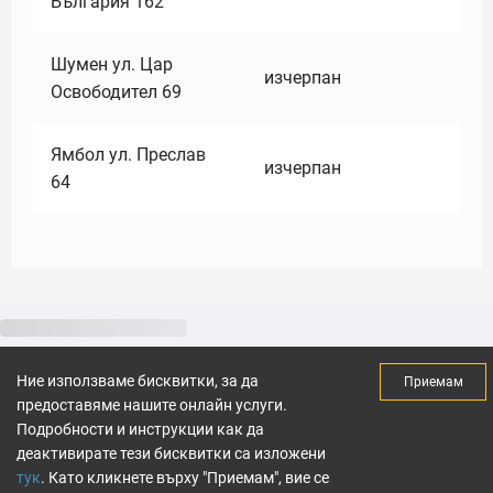
България 162
Шумен ул. Цар
изчерпан
Освободител 69
Ямбол ул. Преслав
изчерпан
64
Ние използваме бисквитки, за да
Приемам
предоставяме нашите онлайн услуги.
Подробности и инструкции как да
деактивирате тези бисквитки са изложени
тук
. Като кликнете върху "Приемам", вие се