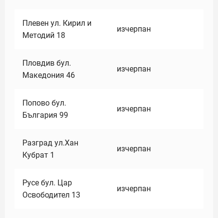
Плевен ул. Кирил и
изчерпан
Методий 18
Пловдив бул.
изчерпан
Македония 46
Попово бул.
изчерпан
България 99
Разград ул.Хан
изчерпан
Кубрат 1
Русе бул. Цар
изчерпан
Освободител 13