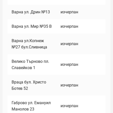
Варна ул. Дрин №13
изчерпан
Варна ул. Мир №35 В
изчерпан
Варна ул.Копнеж
изчерпан
№27 бул.Сливница
Велико Търново пл.
изчерпан
Славейков 1
Враца бул. Христо
изчерпан
Ботев 52
Габрово ул. Емануил
изчерпан
Манолов 23