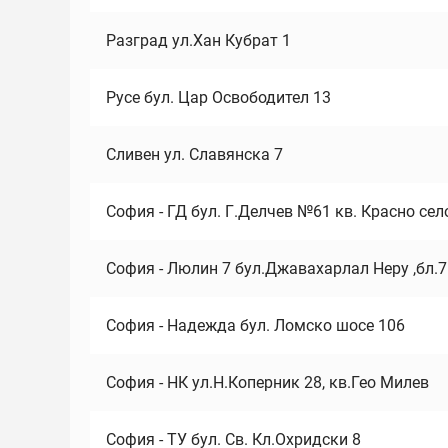
Разград ул.Хан Кубрат 1
Русе бул. Цар Освободител 13
Сливен ул. Славянска 7
София - ГД бул. Г.Делчев №61 кв. Красно сел
София - Люлин 7 бул.Джавахарлал Неру ,бл.
София - Надежда бул. Ломско шосе 106
София - НК ул.Н.Коперник 28, кв.Гео Милев
София - ТУ бул. Св. Кл.Охридски 8