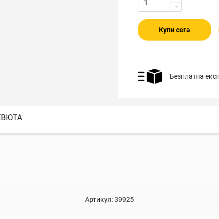
Купи сега
Безплатна екс
ЕВЮТА
Артикул:
39925