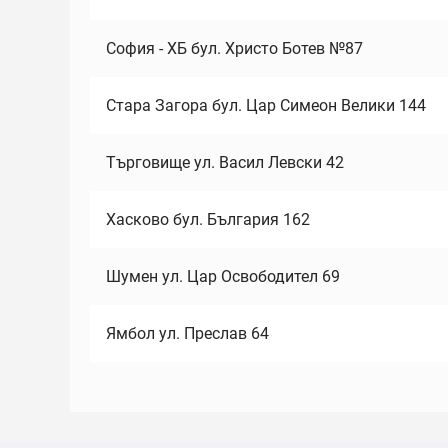
София - ХБ бул. Христо Ботев №87
Стара Загора бул. Цар Симеон Велики 144
Търговище ул. Васил Левски 42
Хасково бул. България 162
Шумен ул. Цар Освободител 69
Ямбол ул. Преслав 64