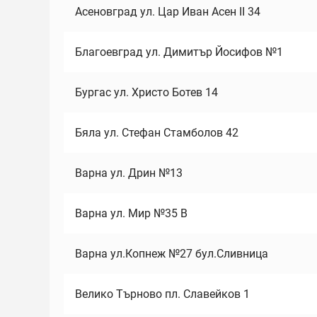
Асеновград ул. Цар Иван Асен II 34
Благоевград ул. Димитър Йосифов №1
Бургас ул. Христо Ботев 14
Бяла ул. Стефан Стамболов 42
Варна ул. Дрин №13
Варна ул. Мир №35 В
Варна ул.Копнеж №27 бул.Сливница
Велико Търново пл. Славейков 1