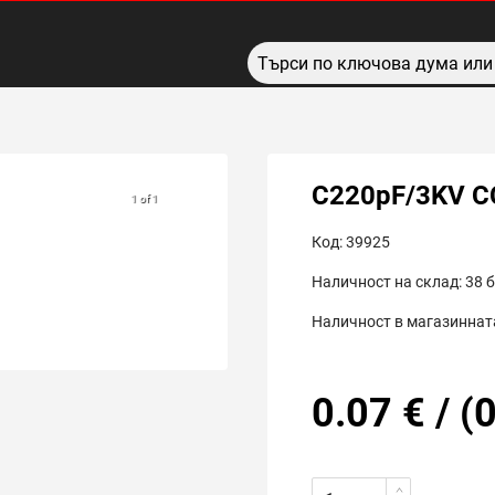
C220pF/3KV C
1 of 1
Код:
39925
Наличност на склад:
38
б
Наличност в магазинната
0.07
€
/
(
0