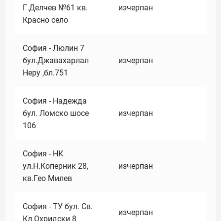
Г.Делчев №61 кв.
изчерпан
Красно село
София - Люлин 7
бул.Джавахарлал
изчерпан
Неру ,бл.751
София - Надежда
бул. Ломско шосе
изчерпан
106
София - НК
ул.Н.Коперник 28,
изчерпан
кв.Гео Милев
София - ТУ бул. Св.
изчерпан
Кл.Охридски 8