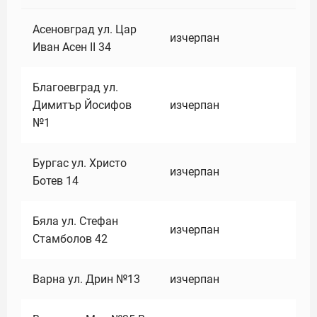
Асеновград ул. Цар
изчерпан
Иван Асен II 34
Благоевград ул.
Димитър Йосифов
изчерпан
№1
Бургас ул. Христо
изчерпан
Ботев 14
Бяла ул. Стефан
изчерпан
Стамболов 42
Варна ул. Дрин №13
изчерпан