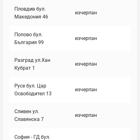
Пловдив бул.
изчерпан
Македония 46
Попово бул.
изчерпан
България 99
Разград ул.Хан
изчерпан
Кубрат 1
Русе бул. Цар
изчерпан
Освободител 13
Сливен ул.
изчерпан
Славянска 7
София - ГД бул.