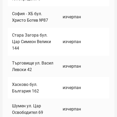
София - ХБ бул.
изчерпан
Христо Ботев №87
Стара Загора бул.
Цар Симеон Велики
изчерпан
144
Търговище ул. Васил
изчерпан
Левски 42
Хасково бул.
изчерпан
България 162
Шумен ул. Цар
изчерпан
Освободител 69