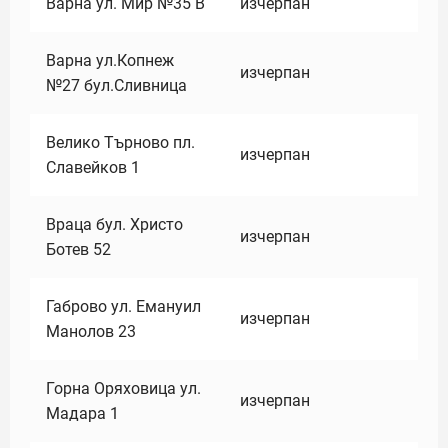
Варна ул. Мир №35 В
изчерпан
Варна ул.Копнеж
изчерпан
№27 бул.Сливница
Велико Търново пл.
изчерпан
Славейков 1
Враца бул. Христо
изчерпан
Ботев 52
Габрово ул. Емануил
изчерпан
Манолов 23
Горна Оряховица ул.
изчерпан
Мадара 1