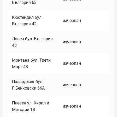
България 63
Кюстендил бул.
изчерпан
България 42
Ловеч бул. България
изчерпан
48
Монтана бул. Трети
изчерпан
Март 48
Пазарджик бул.
изчерпан
Г.Бенковски 66А
Плевен ул. Кирил и
изчерпан
Методий 18