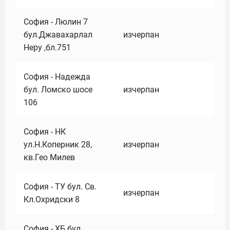
София - Люлин 7
бул.Джавахарлал
изчерпан
Неру ,бл.751
София - Надежда
бул. Ломско шосе
изчерпан
106
София - НК
ул.Н.Коперник 28,
изчерпан
кв.Гео Милев
София - ТУ бул. Св.
изчерпан
Кл.Охридски 8
София - ХБ бул.