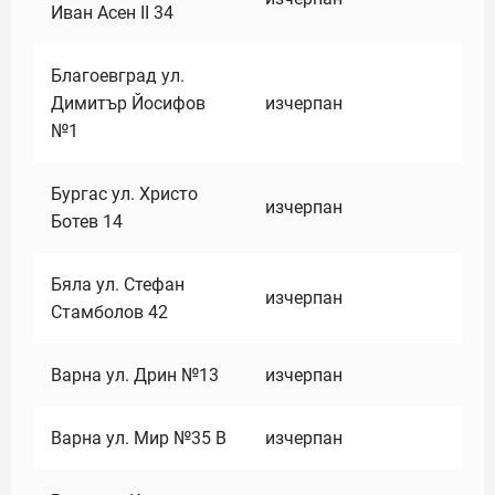
Иван Асен II 34
Благоевград ул.
Димитър Йосифов
изчерпан
№1
Бургас ул. Христо
изчерпан
Ботев 14
Бяла ул. Стефан
изчерпан
Стамболов 42
Варна ул. Дрин №13
изчерпан
Варна ул. Мир №35 В
изчерпан