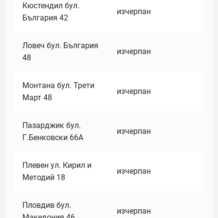
Кюстендил бул.
изчерпан
България 42
Ловеч бул. България
изчерпан
48
Монтана бул. Трети
изчерпан
Март 48
Пазарджик бул.
изчерпан
Г.Бенковски 66А
Плевен ул. Кирил и
изчерпан
Методий 18
Пловдив бул.
изчерпан
Македония 46