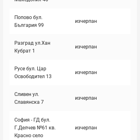
Попово бул.
изчерпан
България 99
Разград ул.Хан
изчерпан
Кубрат 1
Русе бул. Цар
изчерпан
Освободител 13
Сливен ул.
изчерпан
Славянска 7
София - ГД бул.
Г.Делчев №61 кв.
изчерпан
Красно село