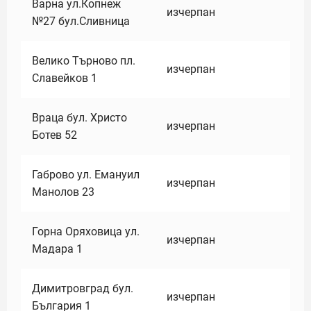
Варна ул.Копнеж
изчерпан
№27 бул.Сливница
Велико Търново пл.
изчерпан
Славейков 1
Враца бул. Христо
изчерпан
Ботев 52
Габрово ул. Емануил
изчерпан
Манолов 23
Горна Оряховица ул.
изчерпан
Мадара 1
Димитровград бул.
изчерпан
България 1