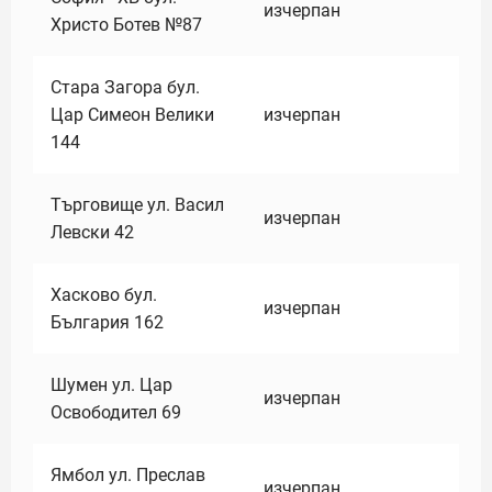
изчерпан
Христо Ботев №87
Стара Загора бул.
Цар Симеон Велики
изчерпан
144
Търговище ул. Васил
изчерпан
Левски 42
Хасково бул.
изчерпан
България 162
Шумен ул. Цар
изчерпан
Освободител 69
Ямбол ул. Преслав
изчерпан