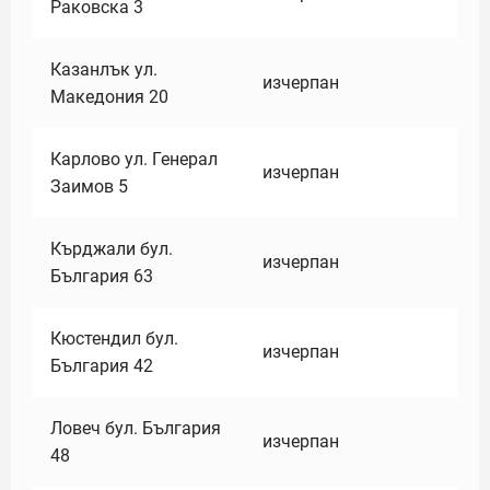
Раковска 3
Казанлък ул.
изчерпан
Македония 20
Карлово ул. Генерал
изчерпан
Заимов 5
Кърджали бул.
изчерпан
България 63
Кюстендил бул.
изчерпан
България 42
Ловеч бул. България
изчерпан
48