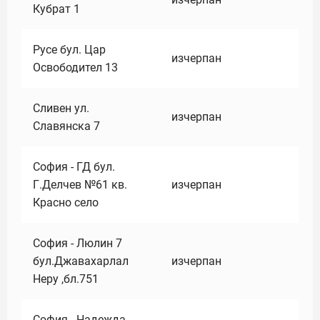
Кубрат 1
Русе бул. Цар
изчерпан
Освободител 13
Сливен ул.
изчерпан
Славянска 7
София - ГД бул.
Г.Делчев №61 кв.
изчерпан
Красно село
София - Люлин 7
бул.Джавахарлал
изчерпан
Неру ,бл.751
София - Надежда