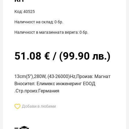
Код:
40525
Наличност на склад:
0
бр.
Наличност в магазинната верига:
0
бр.
51.08
€
/
(
99.90
лв.)
13cm(5"),280W, (43-26000)Hz,Произв: Магнат
Вносител: Елимекс инженеринг ЕООД
.Стр.произ:Германия
Добави в любими