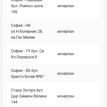
бул. Ломско шосе
изчерпан
106
София - НК
ул.Н.Коперник 28,
изчерпан
кв.Гео Милев
София - ТУ бул. Св.
изчерпан
Кл.Охридски 8
София - ХБ бул.
изчерпан
Христо Ботев №87
Стара Загора бул.
Цар Симеон Велики
изчерпан
144