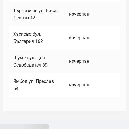
Търговище ул. Васил
изчерпан
Левски 42
Хасково бул.
изчерпан
България 162
Шумен ул. Цар
изчерпан
Освободител 69
Ямбол ул. Преслав
изчерпан
64