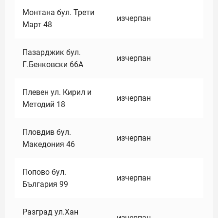
Монтана бул. Трети
изчерпан
Март 48
Пазарджик бул.
изчерпан
Г.Бенковски 66А
Плевен ул. Кирил и
изчерпан
Методий 18
Пловдив бул.
изчерпан
Македония 46
Попово бул.
изчерпан
България 99
Разград ул.Хан
изчерпан