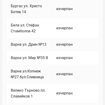
Бургас ул. Христо
изчерпан
Ботев 14
Бяла ул. Стефан
изчерпан
Стамболов 42
Варна ул. Дрин №13
изчерпан
Варна ул. Мир №35 В
изчерпан
Варна ул.Копнеж
изчерпан
№27 бул.Сливница
Велико Търново пл.
изчерпан
Славейков 1