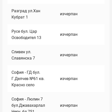
Разград ул.Хан
изчерпан
Кубрат 1
Русе бул. Цар
изчерпан
Освободител 13
Сливен ул.
изчерпан
Славянска 7
София - ГД бул.
Г.Делчев №61 кв.
изчерпан
Красно село
София - Люлин 7
бул.Джавахарлал
изчерпан
Неру ,бл.751