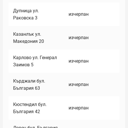
Дупница ул.
изчерпан
Раковска 3
Казанлък ул.
изчерпан
Македония 20
Карлово ул. Генерал
изчерпан
Заимов 5
Кърджали бул.
изчерпан
България 63
Кюстендил бул.
изчерпан
България 42
Ловеч бул. България