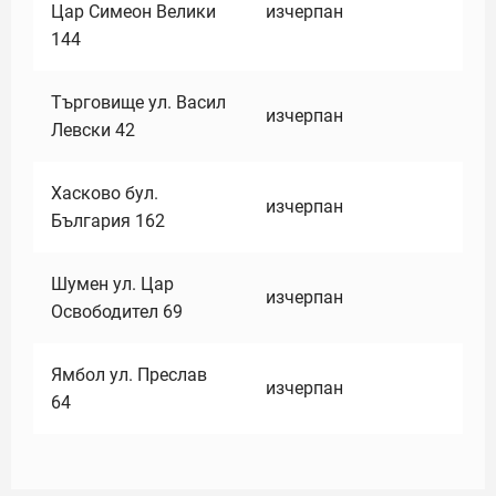
Цар Симеон Велики
изчерпан
144
Търговище ул. Васил
изчерпан
Левски 42
Хасково бул.
изчерпан
България 162
Шумен ул. Цар
изчерпан
Освободител 69
Ямбол ул. Преслав
изчерпан
64