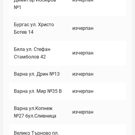
№1
Бургас ул. Христо
изчерпан
Ботев 14
Бяла ул. Стефан
изчерпан
Стамболов 42
Варна ул. Дрин №13
изчерпан
Варна ул. Мир №35 В
изчерпан
Варна ул.Копнеж
изчерпан
№27 бул.Сливница
Велико Търново пл.