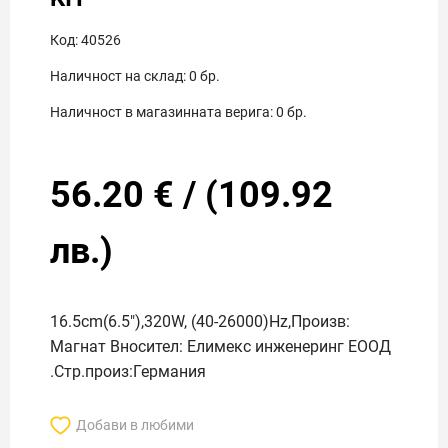
Код:
40526
Наличност на склад:
0
бр.
Наличност в магазинната верига:
0
бр.
56.20
€
/
(
109.92
лв.)
16.5cm(6.5"),320W, (40-26000)Hz,Произв:
Магнат Вносител: Елимекс инженеринг ЕООД
.Стр.произ:Германия
Добави в любими