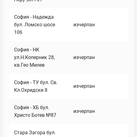
София - Надежда
бул. Ломско шосе
изчерпан
106
София - НК
ул.Н.Коперник 28,
изчерпан
кв.Гео Милев
София - ТУ бул. Св.
изчерпан
Кл.Охридски 8
София - ХБ бул.
изчерпан
Христо Ботев №87
Стара Загора бул.