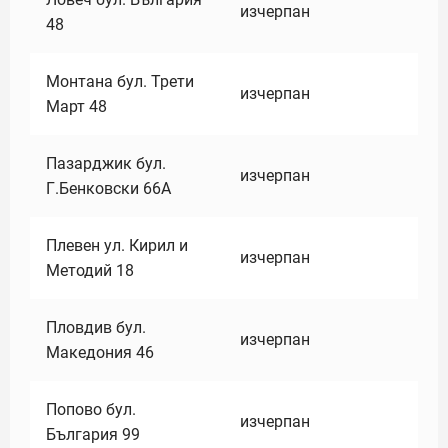
изчерпан
48
Монтана бул. Трети
изчерпан
Март 48
Пазарджик бул.
изчерпан
Г.Бенковски 66А
Плевен ул. Кирил и
изчерпан
Методий 18
Пловдив бул.
изчерпан
Македония 46
Попово бул.
изчерпан
България 99