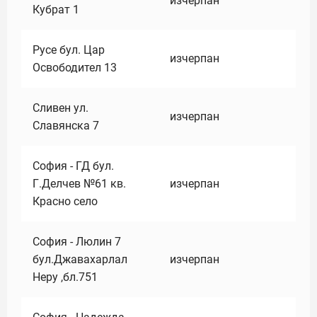
изчерпан
Кубрат 1
Русе бул. Цар
изчерпан
Освободител 13
Сливен ул.
изчерпан
Славянска 7
София - ГД бул.
Г.Делчев №61 кв.
изчерпан
Красно село
София - Люлин 7
бул.Джавахарлал
изчерпан
Неру ,бл.751