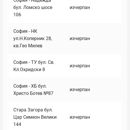
София - Надежда
бул. Ломско шосе
изчерпан
106
София - НК
ул.Н.Коперник 28,
изчерпан
кв.Гео Милев
София - ТУ бул. Св.
изчерпан
Кл.Охридски 8
София - ХБ бул.
изчерпан
Христо Ботев №87
Стара Загора бул.
Цар Симеон Велики
изчерпан
144