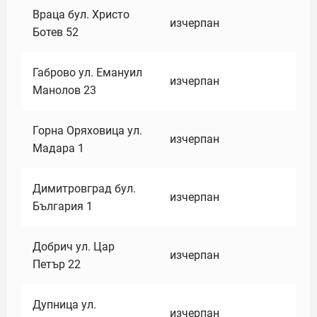
Враца бул. Христо
изчерпан
Ботев 52
Габрово ул. Емануил
изчерпан
Манолов 23
Горна Оряховица ул.
изчерпан
Мадара 1
Димитровград бул.
изчерпан
България 1
Добрич ул. Цар
изчерпан
Петър 22
Дупница ул.
изчерпан