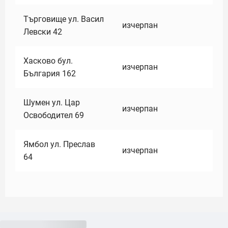
Търговище ул. Васил
изчерпан
Левски 42
Хасково бул.
изчерпан
България 162
Шумен ул. Цар
изчерпан
Освободител 69
Ямбол ул. Преслав
изчерпан
64