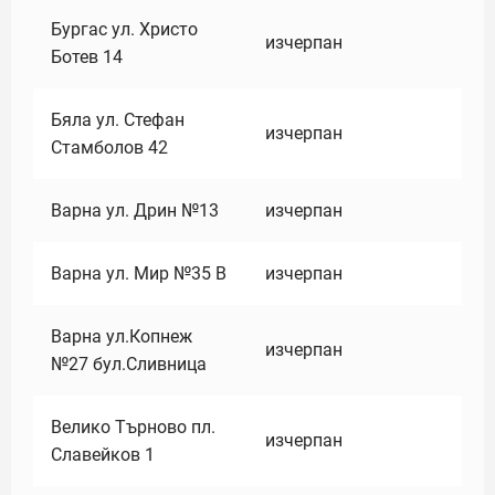
Бургас ул. Христо
изчерпан
Ботев 14
Бяла ул. Стефан
изчерпан
Стамболов 42
Варна ул. Дрин №13
изчерпан
Варна ул. Мир №35 В
изчерпан
Варна ул.Копнеж
изчерпан
№27 бул.Сливница
Велико Търново пл.
изчерпан
Славейков 1