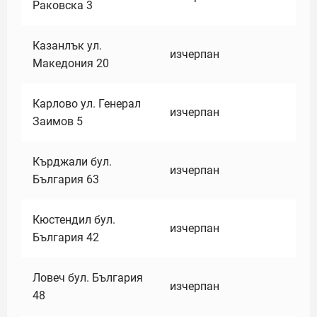
Раковска 3
Казанлък ул.
изчерпан
Македония 20
Карлово ул. Генерал
изчерпан
Заимов 5
Кърджали бул.
изчерпан
България 63
Кюстендил бул.
изчерпан
България 42
Ловеч бул. България
изчерпан
48