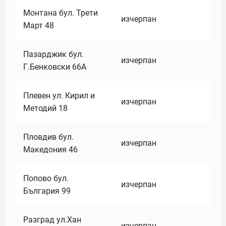
Монтана бул. Трети
изчерпан
Март 48
Пазарджик бул.
изчерпан
Г.Бенковски 66А
Плевен ул. Кирил и
изчерпан
Методий 18
Пловдив бул.
изчерпан
Македония 46
Попово бул.
изчерпан
България 99
Разград ул.Хан
изчерпан