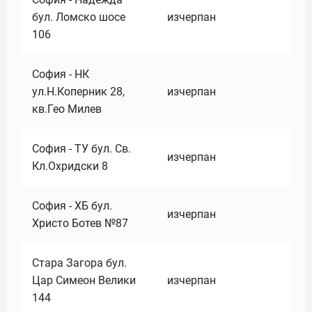
бул. Ломско шосе
изчерпан
106
София - НК
ул.Н.Коперник 28,
изчерпан
кв.Гео Милев
София - ТУ бул. Св.
изчерпан
Кл.Охридски 8
София - ХБ бул.
изчерпан
Христо Ботев №87
Стара Загора бул.
Цар Симеон Велики
изчерпан
144