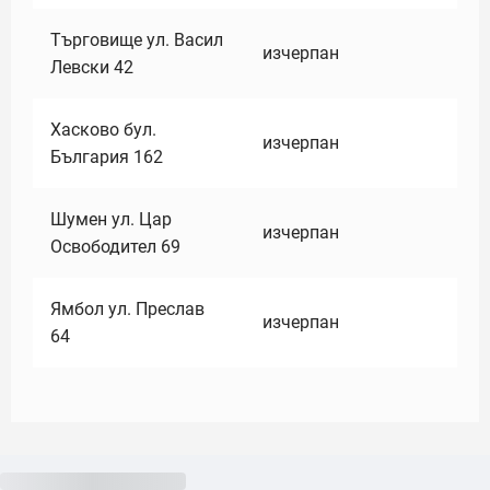
Търговище ул. Васил
изчерпан
Левски 42
Хасково бул.
изчерпан
България 162
Шумен ул. Цар
изчерпан
Освободител 69
Ямбол ул. Преслав
изчерпан
64