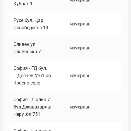
Кубрат 1
Русе бул. Цар
изчерпан
Освободител 13
Сливен ул.
изчерпан
Славянска 7
София - ГД бул.
Г.Делчев №61 кв.
изчерпан
Красно село
София - Люлин 7
бул.Джавахарлал
изчерпан
Неру ,бл.751
София - Надежда