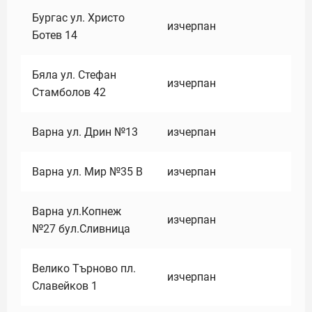
Бургас ул. Христо
изчерпан
Ботев 14
Бяла ул. Стефан
изчерпан
Стамболов 42
Варна ул. Дрин №13
изчерпан
Варна ул. Мир №35 В
изчерпан
Варна ул.Копнеж
изчерпан
№27 бул.Сливница
Велико Търново пл.
изчерпан
Славейков 1