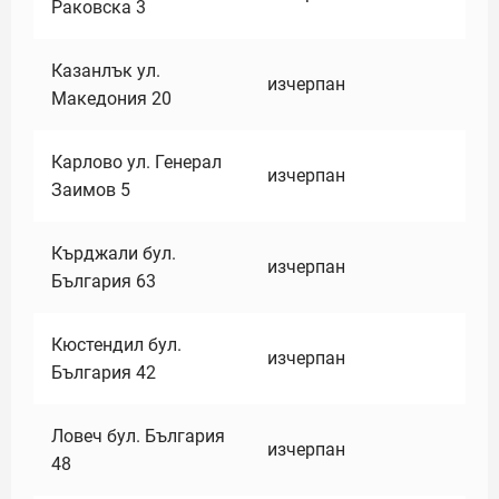
Раковска 3
Казанлък ул.
изчерпан
Македония 20
Карлово ул. Генерал
изчерпан
Заимов 5
Кърджали бул.
изчерпан
България 63
Кюстендил бул.
изчерпан
България 42
Ловеч бул. България
изчерпан
48