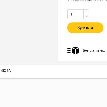
Купи сега
Безплатна екс
ЕВЮТА