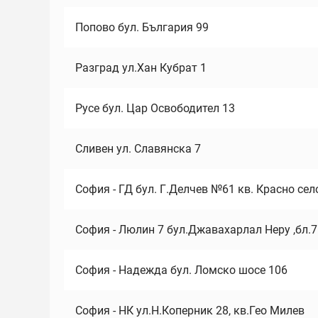
Попово бул. България 99
Разград ул.Хан Кубрат 1
Русе бул. Цар Освободител 13
Сливен ул. Славянска 7
София - ГД бул. Г.Делчев №61 кв. Красно сел
София - Люлин 7 бул.Джавахарлал Неру ,бл.
София - Надежда бул. Ломско шосе 106
София - НК ул.Н.Коперник 28, кв.Гео Милев