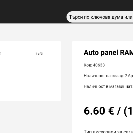
Auto panel RA
1 of 3
Код:
40633
Наличност на склад:
2
бр
Наличност в магазинната
6.60
€
/
(
1
Тип аксесоари за car 