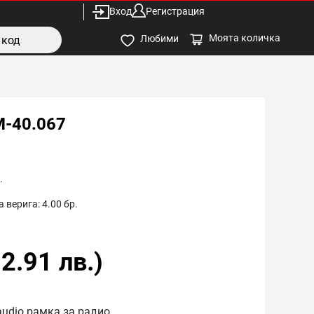
Вход
Регистрация
Моята количка
Любими
M-40.067
.
 верига:
4.00
бр.
2.91
лв.)
audio рамка за радио