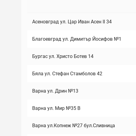
Асеновград ул. Цар Иван Асен II 34
Благоевград ул. Димитър Йосифов №1
Бургас ул. Христо Ботев 14
Бяла ул. Стефан Стамболов 42
Варна ул. Дрин №13
Варна ул. Мир №35 В
Варна ул.Копнеж №27 бул.Сливница