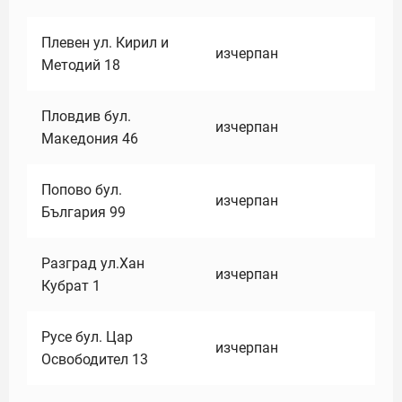
Плевен ул. Кирил и
изчерпан
Методий 18
Пловдив бул.
изчерпан
Македония 46
Попово бул.
изчерпан
България 99
Разград ул.Хан
изчерпан
Кубрат 1
Русе бул. Цар
изчерпан
Освободител 13