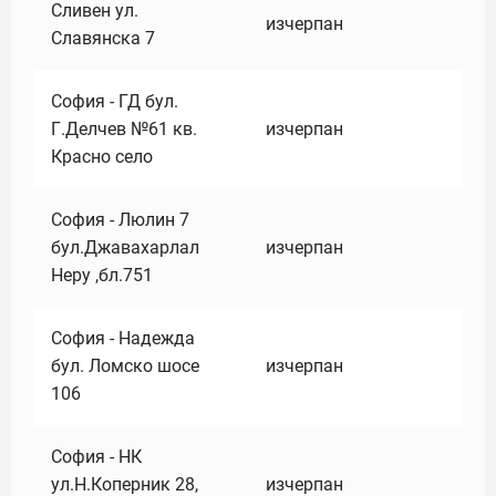
Сливен ул.
изчерпан
Славянска 7
София - ГД бул.
Г.Делчев №61 кв.
изчерпан
Красно село
София - Люлин 7
бул.Джавахарлал
изчерпан
Неру ,бл.751
София - Надежда
бул. Ломско шосе
изчерпан
106
София - НК
ул.Н.Коперник 28,
изчерпан