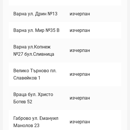
Варна ул. Дрин №13
изчерпан
Варна ул. Мир №35 В
изчерпан
Варна ул.Копнеж
изчерпан
№27 бул.Сливница
Велико Търново пл.
изчерпан
Славейков 1
Враца бул. Христо
изчерпан
Ботев 52
Габрово ул. Емануил
изчерпан
Манолов 23