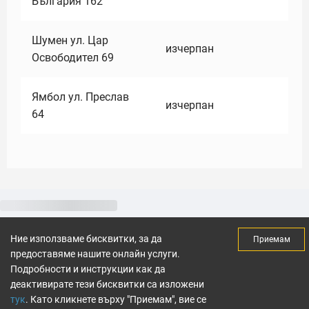
България 162
Шумен ул. Цар
изчерпан
Освободител 69
Ямбол ул. Преслав
изчерпан
64
Ние използваме бисквитки, за да
Приемам
предоставяме нашите онлайн услуги.
Подробности и инструкции как да
деактивирате тези бисквитки са изложени
тук
. Като кликнете върху "Приемам", вие се