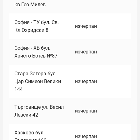
кв.Гео Милев
София - ТУ бул. Св.
изчерпан
Кл.Охридски 8
София - ХБ бул.
изчерпан
Христо Ботев №87
Стара Загора бул.
Цар Симеон Велики
изчерпан
144
Търговище ул. Васил
изчерпан
Левски 42
Хасково бул.
изчерпан