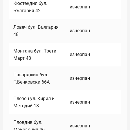
Кюстендил бул.
изчерпан
България 42
Ловеч бул. България
изчерпан
48
Монтана бул. Трети
изчерпан
Март 48
Пазарджик бул.
изчерпан
Г.Бенковски 66А
Плевен ул. Кирил и
изчерпан
Методий 18
Пловдив бул.
изчерпан
Македония 46