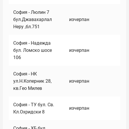
София - Люлин 7
бул.Джавахарлал
изчерпан
Неру ,бл.751
София - Надежда
бул. Ломско шосе
изчерпан
106
София - НК
ул.Н.Коперник 28,
изчерпан
кв.Гео Милев
София - ТУ бул. Св.
изчерпан
Кл.Охридски 8
София - ХБ бул.