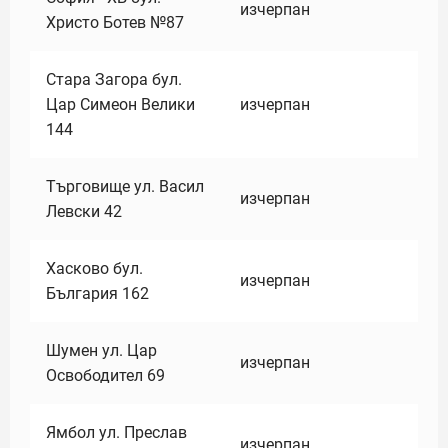
изчерпан
Христо Ботев №87
Стара Загора бул.
Цар Симеон Велики
изчерпан
144
Търговище ул. Васил
изчерпан
Левски 42
Хасково бул.
изчерпан
България 162
Шумен ул. Цар
изчерпан
Освободител 69
Ямбол ул. Преслав
изчерпан