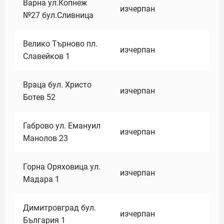
Варна ул.Копнеж
изчерпан
№27 бул.Сливница
Велико Търново пл.
изчерпан
Славейков 1
Враца бул. Христо
изчерпан
Ботев 52
Габрово ул. Емануил
изчерпан
Манолов 23
Горна Оряховица ул.
изчерпан
Мадара 1
Димитровград бул.
изчерпан
България 1