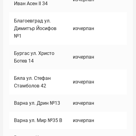
Иван Асен II 34
Благоевград ул.
Димитър Йосифов
изчерпан
№1
Бургас ул. Христо
изчерпан
Ботев 14
Бяла ул. Стефан
изчерпан
Стамболов 42
Варна ул. Дрин №13
изчерпан
Варна ул. Мир №35 В
изчерпан