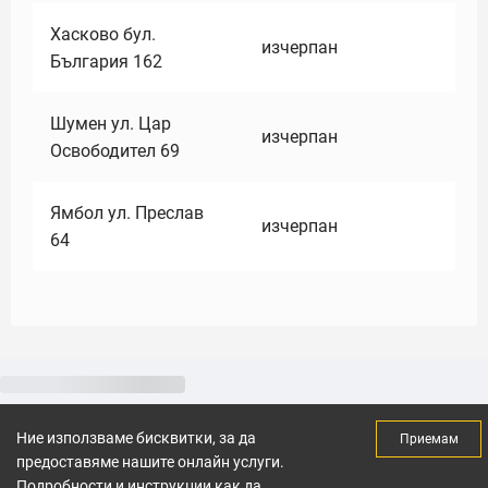
Хасково бул.
изчерпан
България 162
Шумен ул. Цар
изчерпан
Освободител 69
Ямбол ул. Преслав
изчерпан
64
Ние използваме бисквитки, за да
Приемам
предоставяме нашите онлайн услуги.
Подробности и инструкции как да