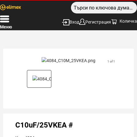
Количка
Вход
Регистрация
Меню
1 of 1
C10uF/25VKEA #