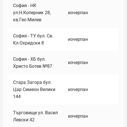
София - НК
ул.Н.Коперник 28,
изчерпан
кв.Гео Милев
София - ТУ бул. Св.
изчерпан
Кл.Охридски 8
София - ХБ бул.
изчерпан
Христо Ботев №87
Стара Загора бул.
Цар Симеон Велики
изчерпан
144
Търговище ул. Васил
изчерпан
Левски 42