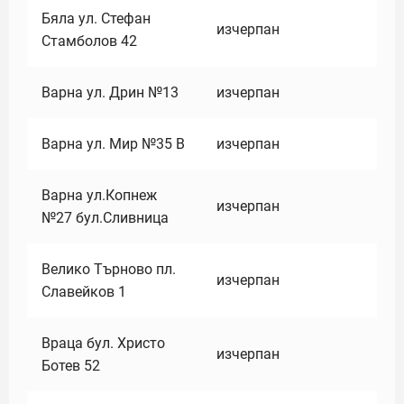
Бяла ул. Стефан
изчерпан
Стамболов 42
Варна ул. Дрин №13
изчерпан
Варна ул. Мир №35 В
изчерпан
Варна ул.Копнеж
изчерпан
№27 бул.Сливница
Велико Търново пл.
изчерпан
Славейков 1
Враца бул. Христо
изчерпан
Ботев 52