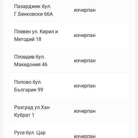
Пазарджик бул.
изчерпан
Г.Бенковски 66А
Плевен ул. Кирил и
изчерпан
Методий 18
Пловдив бул.
изчерпан
Македония 46
Попово бул.
изчерпан
България 99
Разград ул.Хан
изчерпан
Кубрат 1
Русе бул. Цар
изчерпан