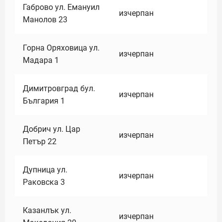
Габрово ул. Емануил
изчерпан
Манолов 23
Горна Оряховица ул.
изчерпан
Мадара 1
Димитровград бул.
изчерпан
България 1
Добрич ул. Цар
изчерпан
Петър 22
Дупница ул.
изчерпан
Раковска 3
Казанлък ул.
изчерпан