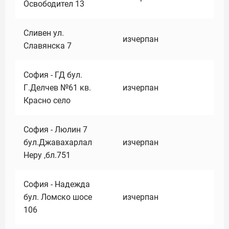
Освободител 13
Сливен ул.
изчерпан
Славянска 7
София - ГД бул.
Г.Делчев №61 кв.
изчерпан
Красно село
София - Люлин 7
бул.Джавахарлал
изчерпан
Неру ,бл.751
София - Надежда
бул. Ломско шосе
изчерпан
106