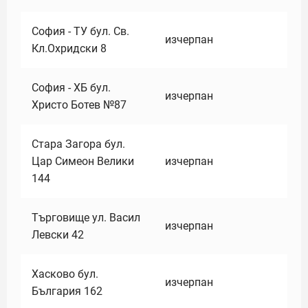
София - ТУ бул. Св.
изчерпан
Кл.Охридски 8
София - ХБ бул.
изчерпан
Христо Ботев №87
Стара Загора бул.
Цар Симеон Велики
изчерпан
144
Търговище ул. Васил
изчерпан
Левски 42
Хасково бул.
изчерпан
България 162