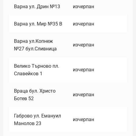
Варна ул. Дрин №13
изчерпан
Варна ул. Мир №35 В
изчерпан
Варна ул.Копнеж
изчерпан
№27 бул.Сливница
Велико Търново пл.
изчерпан
Славейков 1
Враца бул. Христо
изчерпан
Ботев 52
Габрово ул. Емануил
изчерпан
Манолов 23