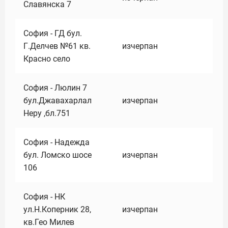
Славянска 7
София - ГД бул.
Г.Делчев №61 кв.
изчерпан
Красно село
София - Люлин 7
бул.Джавахарлал
изчерпан
Неру ,бл.751
София - Надежда
бул. Ломско шосе
изчерпан
106
София - НК
ул.Н.Коперник 28,
изчерпан
кв.Гео Милев