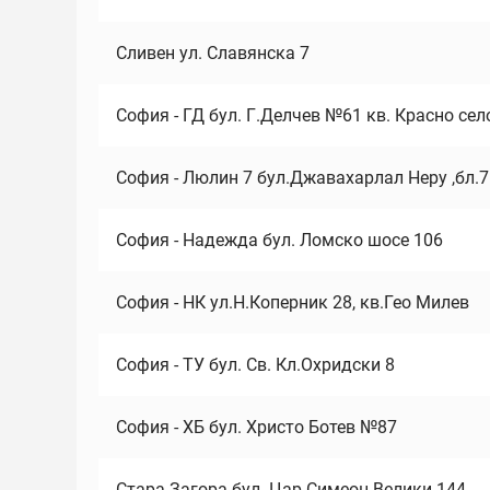
Сливен ул. Славянска 7
София - ГД бул. Г.Делчев №61 кв. Красно сел
София - Люлин 7 бул.Джавахарлал Неру ,бл.
София - Надежда бул. Ломско шосе 106
София - НК ул.Н.Коперник 28, кв.Гео Милев
София - ТУ бул. Св. Кл.Охридски 8
София - ХБ бул. Христо Ботев №87
Стара Загора бул. Цар Симеон Велики 144