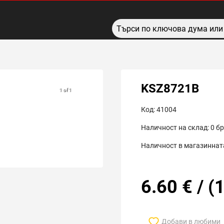
KSZ8721B
1 of 1
Код:
41004
Наличност на склад:
0
бр
Наличност в магазинната
6.60
€
/
(
1
Добави в любими