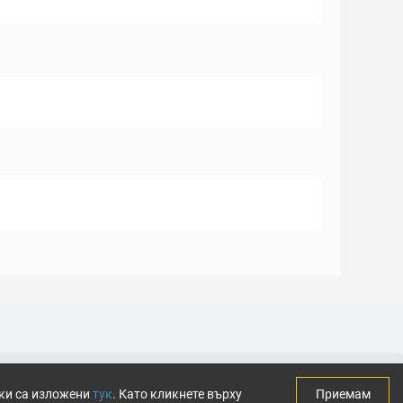
тки са изложени
тук
. Като кликнете върху
Приемам