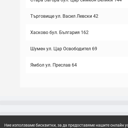
Търговище ул. Васил Левски 42
Хасково бул. България 162
Шумен ул. Цар Освободител 69
Ямбол ул. Преслав 64
Ние използваме бисквитки, за да предоставяме нашите онлайн у