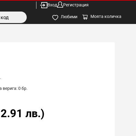
Вход
Регистрация
Моята количка
Любими
.
 верига:
0
бр.
2.91
лв.)