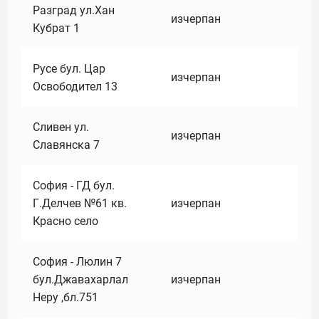
Разград ул.Хан
изчерпан
Кубрат 1
Русе бул. Цар
изчерпан
Освободител 13
Сливен ул.
изчерпан
Славянска 7
София - ГД бул.
Г.Делчев №61 кв.
изчерпан
Красно село
София - Люлин 7
бул.Джавахарлал
изчерпан
Неру ,бл.751