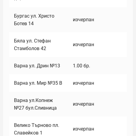
Бургас ул. Христо
изчерпан
Ботев 14
Бяла ул. Стефан
изчерпан
Стамболов 42
Варна ул. Дрин №13
1.00
бр.
Варна ул. Мир №35 В
изчерпан
Варна ул.Копнеж
изчерпан
№27 бул.Сливница
Велико Търново пл.
изчерпан
Славейков 1