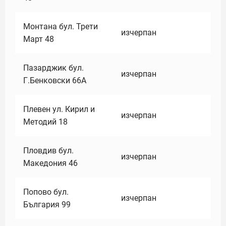
Монтана бул. Трети
изчерпан
Март 48
Пазарджик бул.
изчерпан
Г.Бенковски 66А
Плевен ул. Кирил и
изчерпан
Методий 18
Пловдив бул.
изчерпан
Македония 46
Попово бул.
изчерпан
България 99