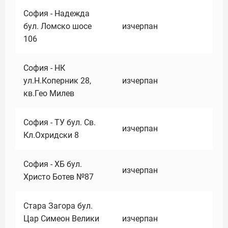
София - Надежда
бул. Ломско шосе
изчерпан
106
София - НК
ул.Н.Коперник 28,
изчерпан
кв.Гео Милев
София - ТУ бул. Св.
изчерпан
Кл.Охридски 8
София - ХБ бул.
изчерпан
Христо Ботев №87
Стара Загора бул.
Цар Симеон Велики
изчерпан