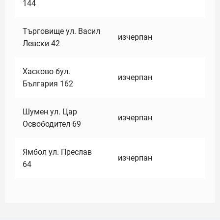
144
Търговище ул. Васил
изчерпан
Левски 42
Хасково бул.
изчерпан
България 162
Шумен ул. Цар
изчерпан
Освободител 69
Ямбол ул. Преслав
изчерпан
64