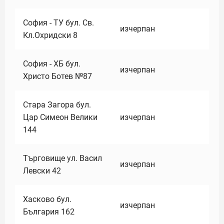
София - ТУ бул. Св.
изчерпан
Кл.Охридски 8
София - ХБ бул.
изчерпан
Христо Ботев №87
Стара Загора бул.
Цар Симеон Велики
изчерпан
144
Търговище ул. Васил
изчерпан
Левски 42
Хасково бул.
изчерпан
България 162