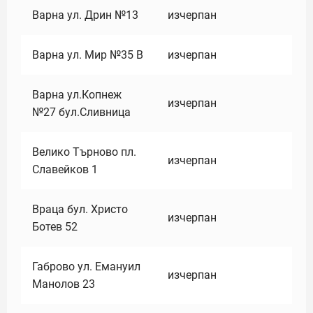
Варна ул. Дрин №13
изчерпан
Варна ул. Мир №35 В
изчерпан
Варна ул.Копнеж
изчерпан
№27 бул.Сливница
Велико Търново пл.
изчерпан
Славейков 1
Враца бул. Христо
изчерпан
Ботев 52
Габрово ул. Емануил
изчерпан
Манолов 23