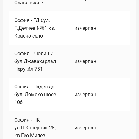
Славянска 7
София - ГД бул.
Г.Делчев №61 кв.
изчерпан
Красно село
София - Люлин 7
бул.Джавахарлал
изчерпан
Неру ,бл.751
София - Надежда
бул. Ломско шосе
изчерпан
106
София - НК
ул.Н.Коперник 28,
изчерпан
кв.Гео Милев