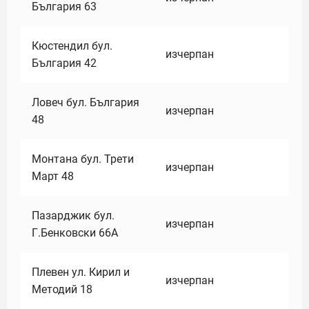
България 63
Кюстендил бул.
изчерпан
България 42
Ловеч бул. България
изчерпан
48
Монтана бул. Трети
изчерпан
Март 48
Пазарджик бул.
изчерпан
Г.Бенковски 66А
Плевен ул. Кирил и
изчерпан
Методий 18