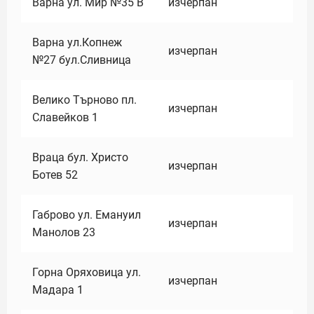
Варна ул. Мир №35 В
изчерпан
Варна ул.Копнеж
изчерпан
№27 бул.Сливница
Велико Търново пл.
изчерпан
Славейков 1
Враца бул. Христо
изчерпан
Ботев 52
Габрово ул. Емануил
изчерпан
Манолов 23
Горна Оряховица ул.
изчерпан
Мадара 1