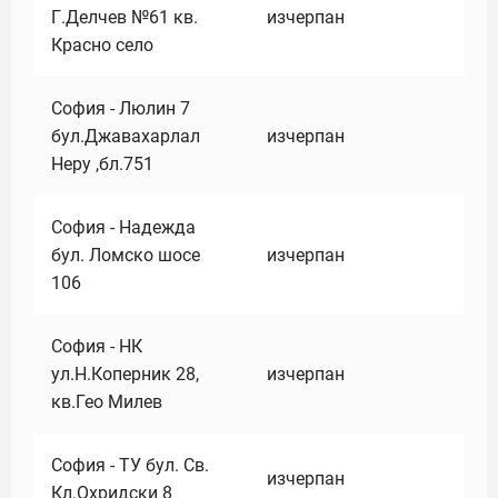
Г.Делчев №61 кв.
изчерпан
Красно село
София - Люлин 7
бул.Джавахарлал
изчерпан
Неру ,бл.751
София - Надежда
бул. Ломско шосе
изчерпан
106
София - НК
ул.Н.Коперник 28,
изчерпан
кв.Гео Милев
София - ТУ бул. Св.
изчерпан
Кл.Охридски 8