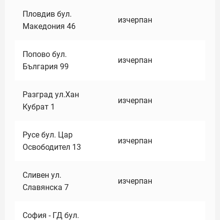
Пловдив бул.
изчерпан
Македония 46
Попово бул.
изчерпан
България 99
Разград ул.Хан
изчерпан
Кубрат 1
Русе бул. Цар
изчерпан
Освободител 13
Сливен ул.
изчерпан
Славянска 7
София - ГД бул.