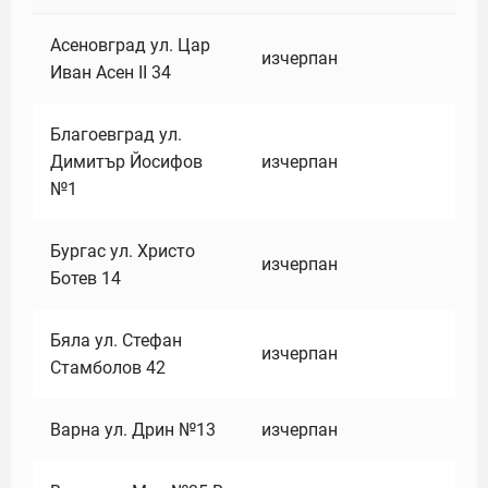
Асеновград ул. Цар
изчерпан
Иван Асен II 34
Благоевград ул.
Димитър Йосифов
изчерпан
№1
Бургас ул. Христо
изчерпан
Ботев 14
Бяла ул. Стефан
изчерпан
Стамболов 42
Варна ул. Дрин №13
изчерпан