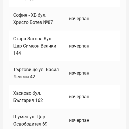
София - ХБ бул.
изчерпан
Христо Ботев №87
Стара Загора бул.
Цар Симеон Велики
изчерпан
144
Търговище ул. Васил
изчерпан
Левски 42
Хасково бул.
изчерпан
България 162
Шумен ул. Цар
изчерпан
Освободител 69