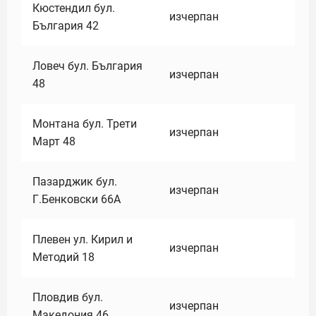
Кюстендил бул.
изчерпан
България 42
Ловеч бул. България
изчерпан
48
Монтана бул. Трети
изчерпан
Март 48
Пазарджик бул.
изчерпан
Г.Бенковски 66А
Плевен ул. Кирил и
изчерпан
Методий 18
Пловдив бул.
изчерпан
Македония 46