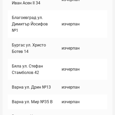
Иван Асен II 34
Благоевград ул.
Димитър Йосифов
изчерпан
№1
Бургас ул. Христо
изчерпан
Ботев 14
Бяла ул. Стефан
изчерпан
Стамболов 42
Варна ул. Дрин №13
изчерпан
Варна ул. Мир №35 В
изчерпан