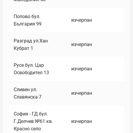
Попово бул.
изчерпан
България 99
Разград ул.Хан
изчерпан
Кубрат 1
Русе бул. Цар
изчерпан
Освободител 13
Сливен ул.
изчерпан
Славянска 7
София - ГД бул.
Г.Делчев №61 кв.
изчерпан
Красно село