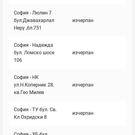
София - Люлин 7
бул.Джавахарлал
изчерпан
Неру ,бл.751
София - Надежда
бул. Ломско шосе
изчерпан
106
София - НК
ул.Н.Коперник 28,
изчерпан
кв.Гео Милев
София - ТУ бул. Св.
изчерпан
Кл.Охридски 8
София - ХБ бул.