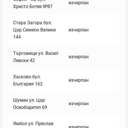
изчерпан
Христо Ботев №87
Стара Загора бул.
Цар Симеон Велики
изчерпан
144
Търговище ул. Васил
изчерпан
Левски 42
Хасково бул.
изчерпан
България 162
Шумен ул. Цар
изчерпан
Освободител 69
Ямбол ул. Преслав
изчерпан