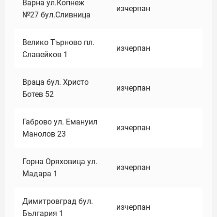
Варна ул.Копнеж
изчерпан
№27 бул.Сливница
Велико Търново пл.
изчерпан
Славейков 1
Враца бул. Христо
изчерпан
Ботев 52
Габрово ул. Емануил
изчерпан
Манолов 23
Горна Оряховица ул.
изчерпан
Мадара 1
Димитровград бул.
изчерпан
България 1