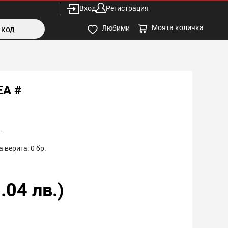
Вход
Регистрация
Моята количка
Любими
EA #
.
 верига:
0
бр.
.04
лв.)