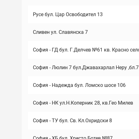
Русе бул. Цар Освободител 13
Сливен ул. Славянска 7
София - ГД бул. Г.Делчев №61 кв. Красно сел
София - Люлин 7 бул.Джавахарлал Неру ,бл.
София - Надежда бул. Ломско шосе 106
София - НК ул.Н.Коперник 28, кв.Гео Милев
София - ТУ бул. Св. Кл.Охридски 8
София - ХБ бул. Христо Ботев №87