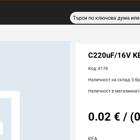
C220uF/16V K
Код:
4178
Наличност на склад:
0
бр
Наличност в магазинната
0.02
€
/
(
0
KEA