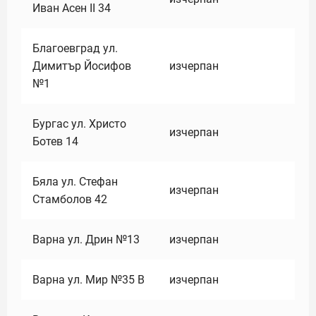
Иван Асен II 34
Благоевград ул.
Димитър Йосифов
изчерпан
№1
Бургас ул. Христо
изчерпан
Ботев 14
Бяла ул. Стефан
изчерпан
Стамболов 42
Варна ул. Дрин №13
изчерпан
Варна ул. Мир №35 В
изчерпан