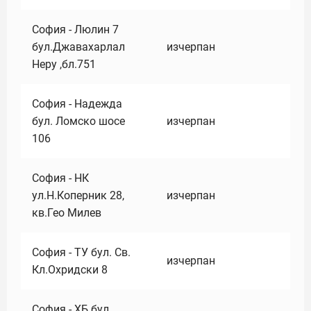
София - Люлин 7
бул.Джавахарлал
изчерпан
Неру ,бл.751
София - Надежда
бул. Ломско шосе
изчерпан
106
София - НК
ул.Н.Коперник 28,
изчерпан
кв.Гео Милев
София - ТУ бул. Св.
изчерпан
Кл.Охридски 8
София - ХБ бул.