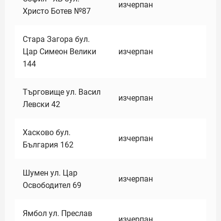
изчерпан
Христо Ботев №87
Стара Загора бул.
Цар Симеон Велики
изчерпан
144
Търговище ул. Васил
изчерпан
Левски 42
Хасково бул.
изчерпан
България 162
Шумен ул. Цар
изчерпан
Освободител 69
Ямбол ул. Преслав
изчерпан