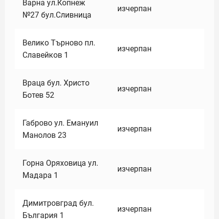
Варна ул.Копнеж
изчерпан
№27 бул.Сливница
Велико Търново пл.
изчерпан
Славейков 1
Враца бул. Христо
изчерпан
Ботев 52
Габрово ул. Емануил
изчерпан
Манолов 23
Горна Оряховица ул.
изчерпан
Мадара 1
Димитровград бул.
изчерпан
България 1