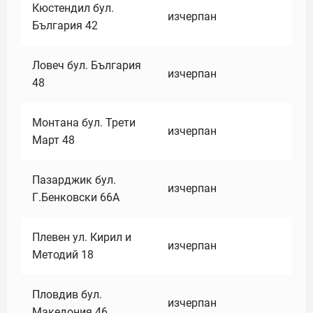
Кюстендил бул.
изчерпан
България 42
Ловеч бул. България
изчерпан
48
Монтана бул. Трети
изчерпан
Март 48
Пазарджик бул.
изчерпан
Г.Бенковски 66А
Плевен ул. Кирил и
изчерпан
Методий 18
Пловдив бул.
изчерпан
Македония 46