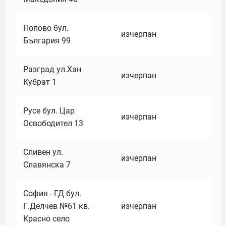
Попово бул.
изчерпан
България 99
Разград ул.Хан
изчерпан
Кубрат 1
Русе бул. Цар
изчерпан
Освободител 13
Сливен ул.
изчерпан
Славянска 7
София - ГД бул.
Г.Делчев №61 кв.
изчерпан
Красно село